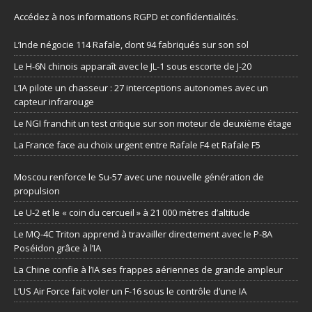
Accédez à nos informations
RGPD et confidentialités
.
L’Inde négocie 114 Rafale, dont 94 fabriqués sur son sol
Le H-6N chinois apparaît avec le JL-1 sous escorte de J-20
L’IA pilote un chasseur : 27 interceptions autonomes avec un
capteur infrarouge
Le NGI franchit un test critique sur son moteur de deuxième étage
La France face au choix urgent entre Rafale F4 et Rafale F5
Moscou renforce le Su-57 avec une nouvelle génération de
propulsion
Le U-2 et le « coin du cercueil » à 21 000 mètres d’altitude
Le MQ-4C Triton apprend à travailler directement avec le P-8A
Poséidon grâce à l’IA
La Chine confie à l’IA ses frappes aériennes de grande ampleur
L’US Air Force fait voler un F-16 sous le contrôle d’une IA