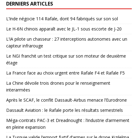
DERNIERS ARTICLES
L’Inde négocie 114 Rafale, dont 94 fabriqués sur son sol
Le H-6N chinois apparaît avec le JL-1 sous escorte de J-20
L’IA pilote un chasseur : 27 interceptions autonomes avec un
capteur infrarouge
Le NGI franchit un test critique sur son moteur de deuxième
étage
La France face au choix urgent entre Rafale F4 et Rafale F5
La Chine dévoile trois drones pour le renseignement
interarmées
Après le SCAF, le conflit Dassault-Airbus menace l’Eurodrone
Dassault Aviation : le Rafale porte les résultats semestriels
Méga-contrats PAC-3 et Dreadnought : l’industrie d’armement
en pleine expansion
La Turquie valide l’emport furtif d’armes sur le drone Kızılelma