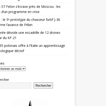
-57 Felon s’écrase près de Moscou : les
es d’un programme en crise
 : le 5ᵉ prototype du chasseur furtif J-36
rme l’avance de Pékin
rée dévoile une escadrille de 12 drones
r du KF-21
35 polonais offre à l’Italie un apprentissage
ologique décisif
ves
ercher
Rechercher