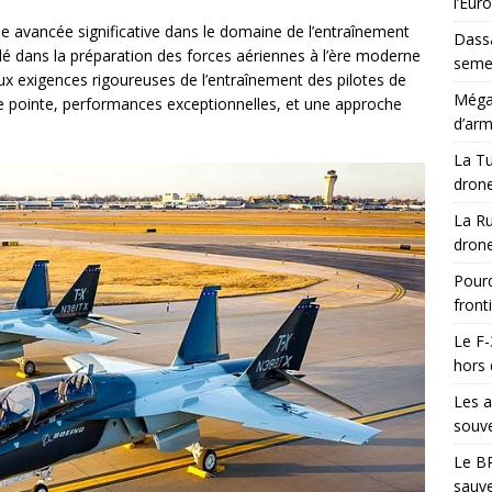
l’Eur
 avancée significative dans le domaine de l’entraînement
Dassa
é dans la préparation des forces aériennes à l’ère moderne
semes
aux exigences rigoureuses de l’entraînement des pilotes de
Méga-
e pointe, performances exceptionnelles, et une approche
d’arm
La Tu
drone
La Ru
drone
Pourq
front
Le F-
hors 
Les a
souve
Le BR
sauve