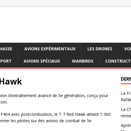
CHASSE
AVIONS EXPÉRIMENTAUX
LES DRONES
VO
SPORT
AVIONS SPÉCIAUX
WARBIRDS
CONSTRUCT
 Hawk
DER
La Fr
vion d’entraînement avancé de 5e génération, conçu pour
Rafal
tion.
La Ch
c F404 avec postcombustion, le T-7 Red Hawk atteint 1 300
rens
ormer les pilotes sur des avions de combat de 5e
Après