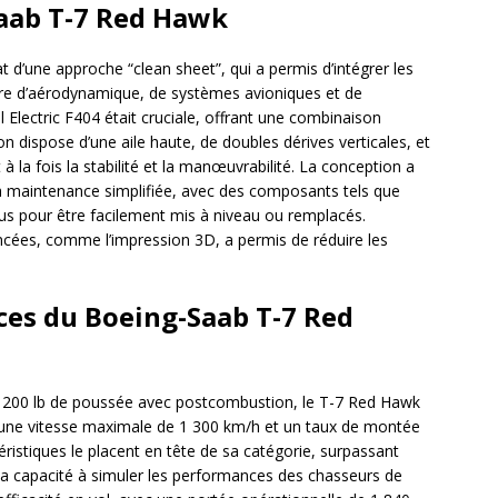
aab T-7 Red Hawk
 d’une approche “clean sheet”, qui a permis d’intégrer les
re d’aérodynamique, de systèmes avioniques et de
 Electric F404 était cruciale, offrant une combinaison
on dispose d’une aile haute, de doubles dérives verticales, et
la fois la stabilité et la manœuvrabilité. La conception a
la maintenance simplifiée, avec des composants tels que
us pour être facilement mis à niveau ou remplacés.
ancées, comme l’impression 3D, a permis de réduire les
ces du Boeing-Saab T-7 Red
 200 lb de poussée avec postcombustion, le T-7 Red Hawk
une vitesse maximale de 1 300 km/h et un taux de montée
istiques le placent en tête de sa catégorie, surpassant
sa capacité à simuler les performances des chasseurs de