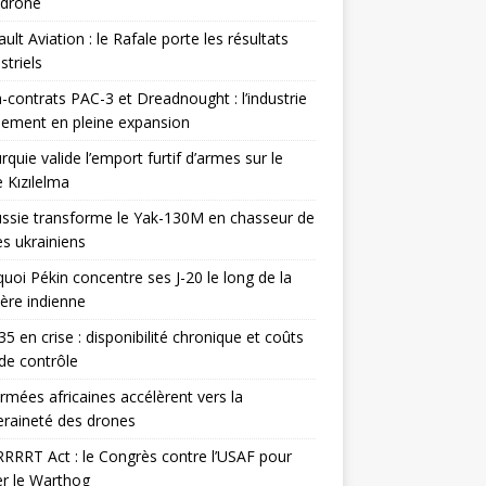
odrone
ult Aviation : le Rafale porte les résultats
triels
contrats PAC-3 et Dreadnought : l’industrie
ement en pleine expansion
rquie valide l’emport furtif d’armes sur le
 Kızılelma
ssie transforme le Yak-130M en chasseur de
s ukrainiens
uoi Pékin concentre ses J-20 le long de la
ière indienne
35 en crise : disponibilité chronique et coûts
de contrôle
rmées africaines accélèrent vers la
raineté des drones
RRRT Act : le Congrès contre l’USAF pour
r le Warthog