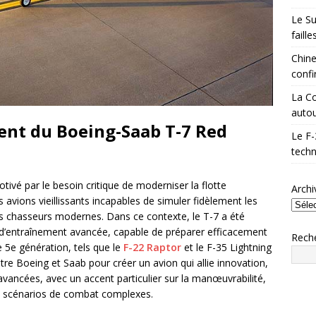
Le Su
faill
Chine
confi
La Co
autou
ent du Boeing-Saab T-7 Red
Le F-
techn
vé par le besoin critique de moderniser la flotte
Archi
 avions vieillissants incapables de simuler fidèlement les
s chasseurs modernes. Dans ce contexte, le T-7 a été
’entraînement avancée, capable de préparer efficacement
Rech
e 5e génération, tels que le
F-22 Raptor
et le F-35 Lightning
ntre Boeing et Saab pour créer un avion qui allie innovation,
 avancées, avec un accent particulier sur la manœuvrabilité,
de scénarios de combat complexes.