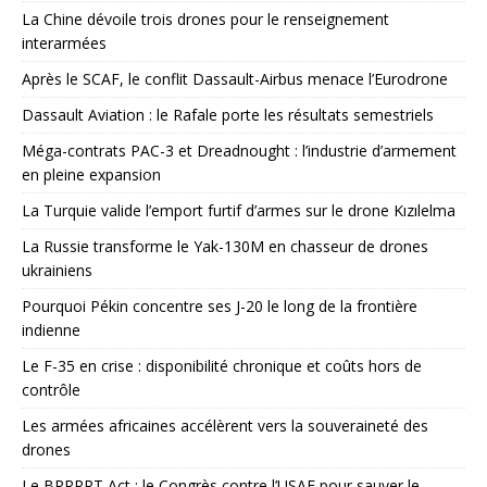
La Chine dévoile trois drones pour le renseignement
interarmées
Après le SCAF, le conflit Dassault-Airbus menace l’Eurodrone
Dassault Aviation : le Rafale porte les résultats semestriels
Méga-contrats PAC-3 et Dreadnought : l’industrie d’armement
en pleine expansion
La Turquie valide l’emport furtif d’armes sur le drone Kızılelma
La Russie transforme le Yak-130M en chasseur de drones
ukrainiens
Pourquoi Pékin concentre ses J-20 le long de la frontière
indienne
Le F-35 en crise : disponibilité chronique et coûts hors de
contrôle
Les armées africaines accélèrent vers la souveraineté des
drones
Le BRRRRT Act : le Congrès contre l’USAF pour sauver le