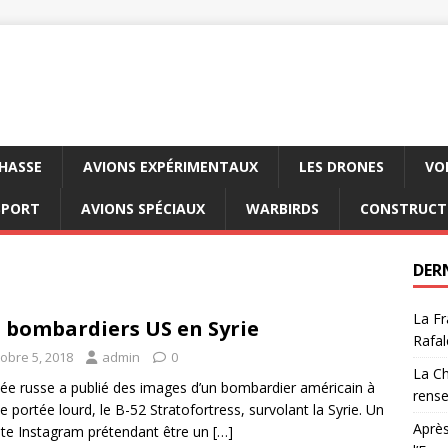
CHASSE
AVIONS EXPÉRIMENTAUX
LES DRONES
VO
SPORT
AVIONS SPÉCIAUX
WARBIRDS
CONSTRUCT
DER
La Fr
 bombardiers US en Syrie
Rafal
tobre 5, 2018
admin
0
La Ch
ée russe a publié des images d’un bombardier américain à
rens
e portée lourd, le B-52 Stratofortress, survolant la Syrie. Un
Après
e Instagram prétendant être un
[…]