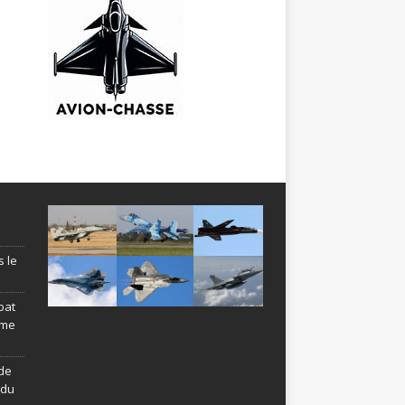
s le
bat
ème
de
ndu