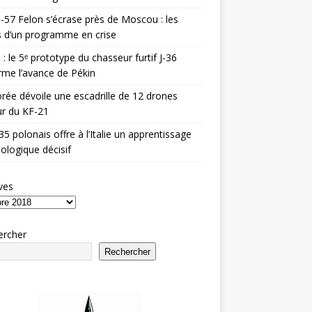
-57 Felon s’écrase près de Moscou : les
es d’un programme en crise
 : le 5ᵉ prototype du chasseur furtif J-36
rme l’avance de Pékin
rée dévoile une escadrille de 12 drones
r du KF-21
35 polonais offre à l’Italie un apprentissage
ologique décisif
ves
ercher
Rechercher