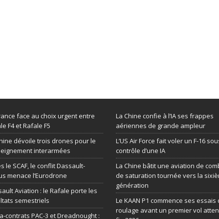
rance face au choix urgent entre
La Chine confie à l’IA ses frappes
le F4 et Rafale F5
aériennes de grande ampleur
hine dévoile trois drones pour le
L’US Air Force fait voler un F-16 sou
seignement interarmées
contrôle d’une IA
s le SCAF, le conflit Dassault-
La Chine bâtit une aviation de com
us menace l’Eurodrone
de saturation tournée vers la sixi
génération
ault Aviation : le Rafale porte les
ltats semestriels
Le KAAN P1 commence ses essais 
roulage avant un premier vol atte
-contrats PAC-3 et Dreadnought :