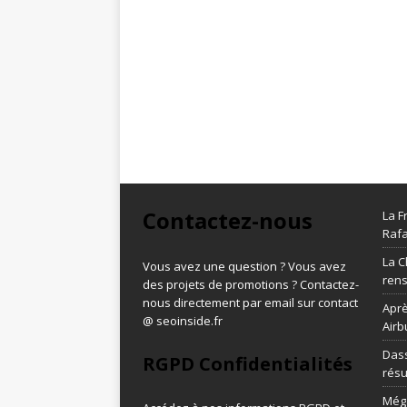
Contactez-nous
La F
Rafa
La C
Vous avez une question ? Vous avez
ren
des projets de promotions ? Contactez-
nous directement par email sur contact
Aprè
@ seoinside.fr
Airb
Dass
RGPD Confidentialités
résu
Méga