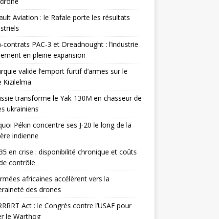
odrone
ult Aviation : le Rafale porte les résultats
triels
contrats PAC-3 et Dreadnought : l’industrie
ement en pleine expansion
rquie valide l’emport furtif d’armes sur le
 Kızılelma
ssie transforme le Yak-130M en chasseur de
s ukrainiens
uoi Pékin concentre ses J-20 le long de la
ière indienne
35 en crise : disponibilité chronique et coûts
de contrôle
rmées africaines accélèrent vers la
raineté des drones
RRRT Act : le Congrès contre l’USAF pour
r le Warthog