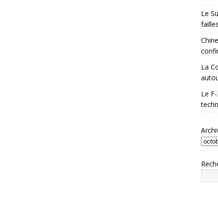
Le Su
faill
Chine
confi
La Co
autou
Le F-
techn
Archi
Rech