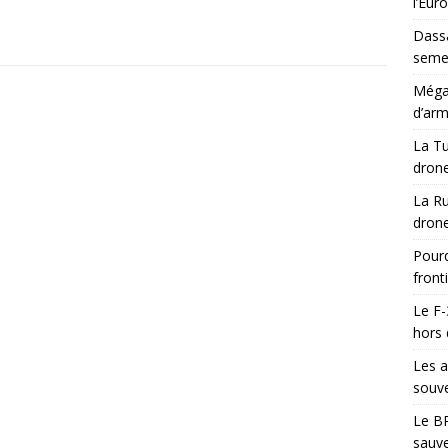
l’Eur
Dassa
semes
Méga-
d’arm
La Tu
drone
La Ru
drone
Pourq
front
Le F-
hors 
Les a
souve
Le BR
sauve