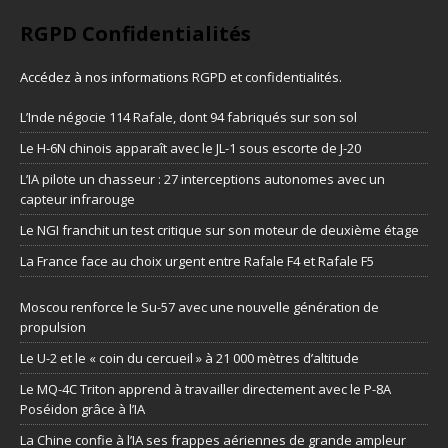
RGPD Confidentialités
Accédez à nos informations
RGPD et confidentialités
.
L’Inde négocie 114 Rafale, dont 94 fabriqués sur son sol
Le H-6N chinois apparaît avec le JL-1 sous escorte de J-20
L’IA pilote un chasseur : 27 interceptions autonomes avec un
capteur infrarouge
Le NGI franchit un test critique sur son moteur de deuxième étage
La France face au choix urgent entre Rafale F4 et Rafale F5
Moscou renforce le Su-57 avec une nouvelle génération de
propulsion
Le U-2 et le « coin du cercueil » à 21 000 mètres d’altitude
Le MQ-4C Triton apprend à travailler directement avec le P-8A
Poséidon grâce à l’IA
La Chine confie à l’IA ses frappes aériennes de grande ampleur