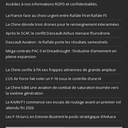
Accédez à nos informations
RGPD et confidentialités
.
La France face au choix urgent entre Rafale F4 et Rafale F5
La Chine dévoile trois drones pour le renseignement interarmées
Après le SCAF, le conflit Dassault-Airbus menace l’Eurodrone
Dassault Aviation : le Rafale porte les résultats semestriels
Méga-contrats PAC-3 et Dreadnought : l’industrie d’armement en
pleine expansion
La Chine confie à l’IA ses frappes aériennes de grande ampleur
L’US Air Force fait voler un F-16 sous le contrôle d’une IA
La Chine bâtit une aviation de combat de saturation tournée vers
la sixième génération
Le KAAN P1 commence ses essais de roulage avant un premier vol
attendu fin 2026
Les F-16 turcs en Estonie illustrent le poids stratégique d’Ankara