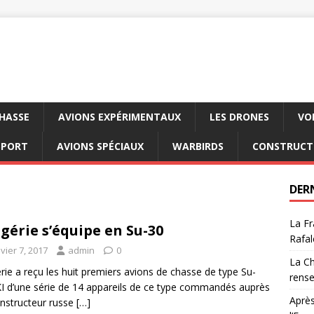
CHASSE
AVIONS EXPÉRIMENTAUX
LES DRONES
VO
SPORT
AVIONS SPÉCIAUX
WARBIRDS
CONSTRUCT
DER
La Fr
lgérie s’équipe en Su-30
Rafal
vier 7, 2017
admin
0
La Ch
érie a reçu les huit premiers avions de chasse de type Su-
rens
 d’une série de 14 appareils de ce type commandés auprès
Après
nstructeur russe
[…]