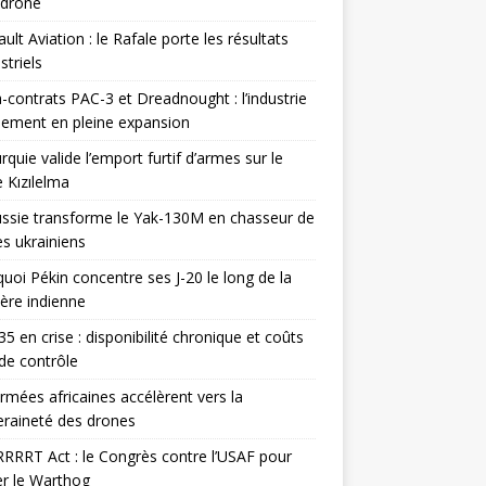
odrone
ult Aviation : le Rafale porte les résultats
triels
contrats PAC-3 et Dreadnought : l’industrie
ement en pleine expansion
rquie valide l’emport furtif d’armes sur le
 Kızılelma
ssie transforme le Yak-130M en chasseur de
s ukrainiens
uoi Pékin concentre ses J-20 le long de la
ière indienne
35 en crise : disponibilité chronique et coûts
de contrôle
rmées africaines accélèrent vers la
raineté des drones
RRRT Act : le Congrès contre l’USAF pour
r le Warthog