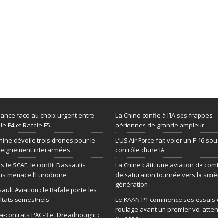
rance face au choix urgent entre
La Chine confie à l’IA ses frappes
le F4 et Rafale F5
aériennes de grande ampleur
hine dévoile trois drones pour le
L’US Air Force fait voler un F-16 sou
seignement interarmées
contrôle d’une IA
s le SCAF, le conflit Dassault-
La Chine bâtit une aviation de com
us menace l’Eurodrone
de saturation tournée vers la sixi
génération
ault Aviation : le Rafale porte les
ltats semestriels
Le KAAN P1 commence ses essais 
roulage avant un premier vol atte
-contrats PAC-3 et Dreadnought :