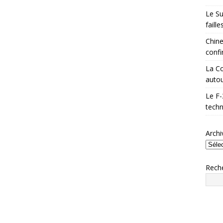
Le Su
faill
Chine
confi
La Co
autou
Le F-
techn
Archi
Rech