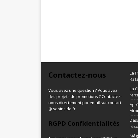
Contactez-nous
La F
Rafa
La C
Vous avez une question ? Vous avez
ren
des projets de promotions ? Contactez-
nous directement par email sur contact
Aprè
@ seoinside.fr
Airb
Dass
RGPD Confidentialités
résu
Méga