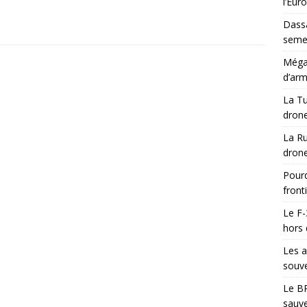
l’Eur
Dassa
semes
Méga-
d’arm
La Tu
drone
La Ru
drone
Pourq
front
Le F-
hors 
Les a
souve
Le BR
sauve