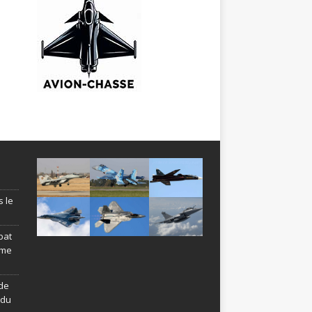
s le
bat
ème
de
ndu