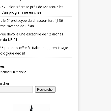
-57 Felon s’écrase près de Moscou : les
es d’un programme en crise
 : le 5ᵉ prototype du chasseur furtif J-36
rme l’avance de Pékin
rée dévoile une escadrille de 12 drones
r du KF-21
35 polonais offre à l’Italie un apprentissage
ologique décisif
ves
ercher
Rechercher