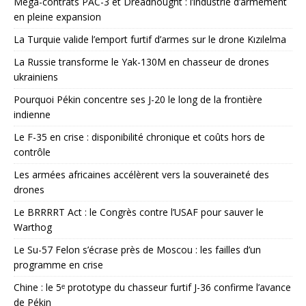
Méga-contrats PAC-3 et Dreadnought : l’industrie d’armement
en pleine expansion
La Turquie valide l’emport furtif d’armes sur le drone Kızılelma
La Russie transforme le Yak-130M en chasseur de drones
ukrainiens
Pourquoi Pékin concentre ses J-20 le long de la frontière
indienne
Le F-35 en crise : disponibilité chronique et coûts hors de
contrôle
Les armées africaines accélèrent vers la souveraineté des
drones
Le BRRRRT Act : le Congrès contre l’USAF pour sauver le
Warthog
Le Su-57 Felon s’écrase près de Moscou : les failles d’un
programme en crise
Chine : le 5ᵉ prototype du chasseur furtif J-36 confirme l’avance
de Pékin