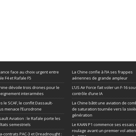
rance face au choix urgent entre
La Chine confie à l’IA ses frappes
le F4 et Rafale F5
aériennes de grande ampleur
hine dévoile trois drones pour le
L’US Air Force fait voler un F-16 sou
seignement interarmées
contrôle d’une IA
s le SCAF, le conflit Dassault-
La Chine bâtit une aviation de com
us menace l’Eurodrone
de saturation tournée vers la sixi
génération
ault Aviation : le Rafale porte les
ltats semestriels
Le KAAN P1 commence ses essais 
roulage avant un premier vol atte
-contrats PAC-3 et Dreadnought :