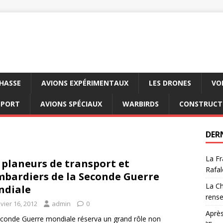
CHASSE
AVIONS EXPÉRIMENTAUX
LES DRONES
VO
SPORT
AVIONS SPÉCIAUX
WARBIRDS
CONSTRUCT
DER
La Fr
 planeurs de transport et
Rafal
bardiers de la Seconde Guerre
La Ch
ndiale
rens
vier 16, 2012
admin
0
Après
conde Guerre mondiale réserva un grand rôle non