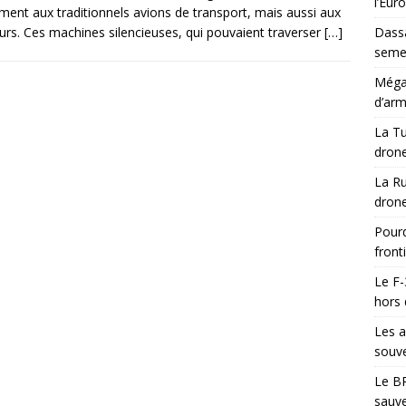
l’Eur
ment aux traditionnels avions de transport, mais aussi aux
urs. Ces machines silencieuses, qui pouvaient traverser
[…]
Dassa
semes
Méga-
d’arm
La Tu
drone
La Ru
drone
Pourq
front
Le F-
hors 
Les a
souve
Le BR
sauve