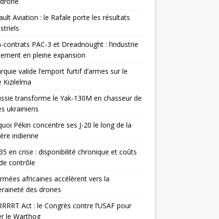
odrone
ult Aviation : le Rafale porte les résultats
triels
contrats PAC-3 et Dreadnought : l’industrie
ement en pleine expansion
rquie valide l’emport furtif d’armes sur le
 Kızılelma
ssie transforme le Yak-130M en chasseur de
s ukrainiens
uoi Pékin concentre ses J-20 le long de la
ière indienne
35 en crise : disponibilité chronique et coûts
de contrôle
rmées africaines accélèrent vers la
raineté des drones
RRRT Act : le Congrès contre l’USAF pour
r le Warthog