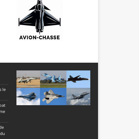
s le
bat
ème
de
ndu