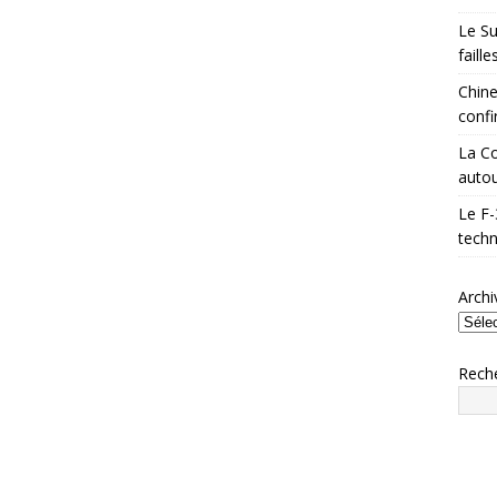
Le Su
faill
Chine
confi
La Co
autou
Le F-
techn
Archi
Rech