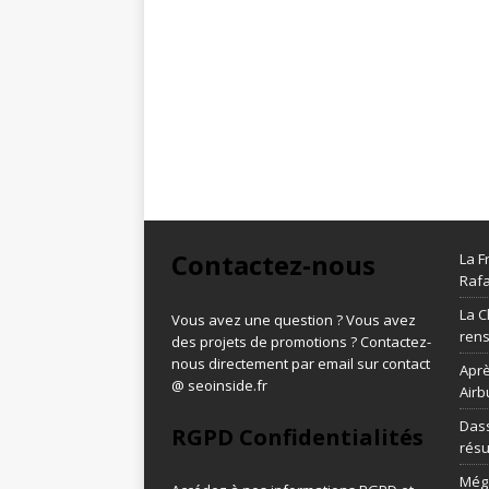
Contactez-nous
La F
Rafa
La C
Vous avez une question ? Vous avez
ren
des projets de promotions ? Contactez-
nous directement par email sur contact
Aprè
@ seoinside.fr
Airb
Dass
RGPD Confidentialités
résu
Méga