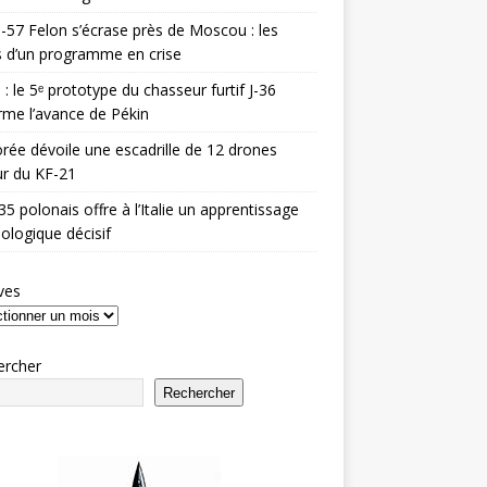
-57 Felon s’écrase près de Moscou : les
es d’un programme en crise
 : le 5ᵉ prototype du chasseur furtif J-36
rme l’avance de Pékin
rée dévoile une escadrille de 12 drones
r du KF-21
35 polonais offre à l’Italie un apprentissage
ologique décisif
ves
ercher
Rechercher