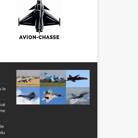
s le
bat
ème
de
ndu