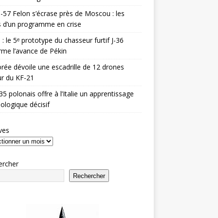
-57 Felon s’écrase près de Moscou : les
es d’un programme en crise
 : le 5ᵉ prototype du chasseur furtif J-36
rme l’avance de Pékin
rée dévoile une escadrille de 12 drones
r du KF-21
35 polonais offre à l’Italie un apprentissage
ologique décisif
ves
ercher
Rechercher