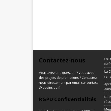
Contactez-nous
La F
Rafa
La C
Vous avez une question ? Vous avez
ren
des projets de promotions ? Contactez-
nous directement par email sur contact
Aprè
@ seoinside.fr
Airb
Dass
RGPD Confidentialités
résu
Méga