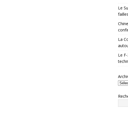
Le Su
faill
Chine
confi
La Co
autou
Le F-
techn
Archi
Rech