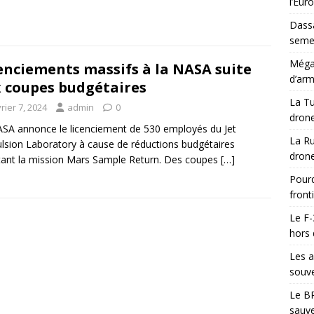
l’Eur
Dassa
semes
Méga-
enciements massifs à la NASA suite
d’arm
 coupes budgétaires
La Tu
rier 7, 2024
admin
0
drone
SA annonce le licenciement de 530 employés du Jet
La Ru
lsion Laboratory à cause de réductions budgétaires
drone
tant la mission Mars Sample Return. Des coupes
[…]
Pourq
front
Le F-
hors 
Les a
souve
Le BR
sauve