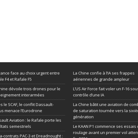
rance face au choix urgent entre
La Chine confie à l’IA ses frappes
le F4 et Rafale F5
aériennes de grande ampleur
hine dévoile trois drones pour le
L’US Air Force fait voler un F-16 sou
seignement interarmées
contrôle d’une IA
s le SCAF, le conflit Dassault-
La Chine bâtit une aviation de com
us menace l’Eurodrone
de saturation tournée vers la sixi
génération
ault Aviation : le Rafale porte les
ltats semestriels
Le KAAN P1 commence ses essais 
roulage avant un premier vol atte
-contrats PAC-3 et Dreadnought :