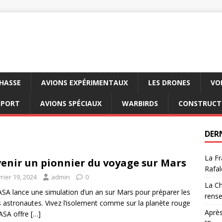
CHASSE
AVIONS EXPÉRIMENTAUX
LES DRONES
VO
SPORT
AVIONS SPÉCIAUX
WARBIRDS
CONSTRUCT
DER
La Fr
enir un pionnier du voyage sur Mars
Rafal
rier 19, 2024
admin
0
La Ch
SA lance une simulation d’un an sur Mars pour préparer les
rens
s astronautes. Vivez l’isolement comme sur la planète rouge
Après
NASA offre
[…]