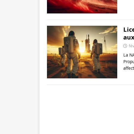
Lic
aux
fév
La NA
Propu
affec