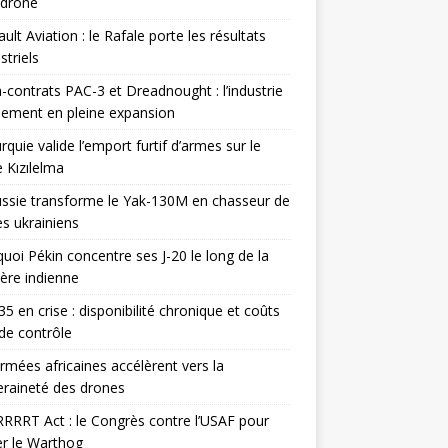
odrone
ult Aviation : le Rafale porte les résultats
triels
contrats PAC-3 et Dreadnought : l’industrie
ement en pleine expansion
rquie valide l’emport furtif d’armes sur le
 Kızılelma
ssie transforme le Yak-130M en chasseur de
s ukrainiens
uoi Pékin concentre ses J-20 le long de la
ière indienne
35 en crise : disponibilité chronique et coûts
de contrôle
rmées africaines accélèrent vers la
raineté des drones
RRRT Act : le Congrès contre l’USAF pour
r le Warthog