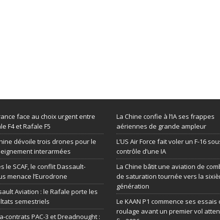
rance face au choix urgent entre
La Chine confie à l’IA ses frappes
le F4 et Rafale F5
aériennes de grande ampleur
hine dévoile trois drones pour le
L’US Air Force fait voler un F-16 sou
seignement interarmées
contrôle d’une IA
s le SCAF, le conflit Dassault-
La Chine bâtit une aviation de com
us menace l’Eurodrone
de saturation tournée vers la sixi
génération
ault Aviation : le Rafale porte les
ltats semestriels
Le KAAN P1 commence ses essais 
roulage avant un premier vol atte
-contrats PAC-3 et Dreadnought :