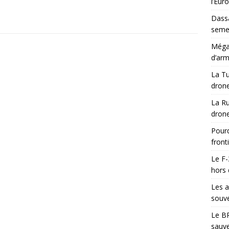
l’Eur
Dassa
semes
Méga-
d’arm
La Tu
drone
La Ru
drone
Pourq
front
Le F-
hors 
Les a
souve
Le BR
sauve