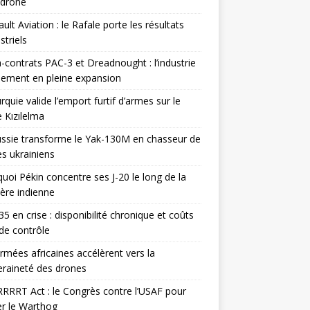
odrone
ult Aviation : le Rafale porte les résultats
triels
contrats PAC-3 et Dreadnought : l’industrie
ement en pleine expansion
rquie valide l’emport furtif d’armes sur le
 Kızılelma
ssie transforme le Yak-130M en chasseur de
s ukrainiens
uoi Pékin concentre ses J-20 le long de la
ière indienne
35 en crise : disponibilité chronique et coûts
de contrôle
rmées africaines accélèrent vers la
raineté des drones
RRRT Act : le Congrès contre l’USAF pour
r le Warthog