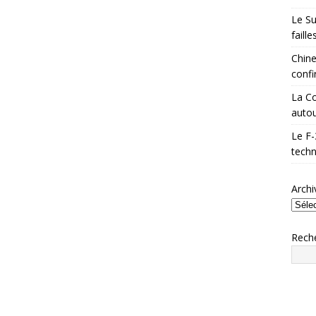
Le Su
faill
Chine
confi
La Co
autou
Le F-
techn
Archi
Rech