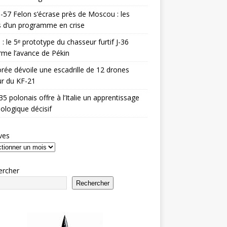
-57 Felon s’écrase près de Moscou : les
es d’un programme en crise
 : le 5ᵉ prototype du chasseur furtif J-36
rme l’avance de Pékin
rée dévoile une escadrille de 12 drones
r du KF-21
35 polonais offre à l’Italie un apprentissage
ologique décisif
ves
ercher
Rechercher