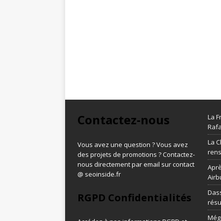
Contactez-nous
La F
Rafa
La C
Vous avez une question ? Vous avez
ren
des projets de promotions ? Contactez-
nous directement par email sur contact
Aprè
@ seoinside.fr
Airb
Dass
RGPD Confidentialités
résu
Méga