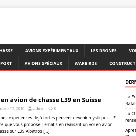
CHASSE
AVIONS EXPÉRIMENTAUX
LES DRONES
VO
SPORT
AVIONS SPÉCIAUX
WARBIRDS
CONSTRUCT
DER
La Fr
 en avion de chasse L39 en Suisse
Rafal
tobre 17, 2010
admin
0
La Ch
ines expériences déjà fortes peuvent devenir mystiques… Et
rens
 ce que vous propose Tematis en réalisant un vol en avion
Après
asse sur L39 Albatros
[…]