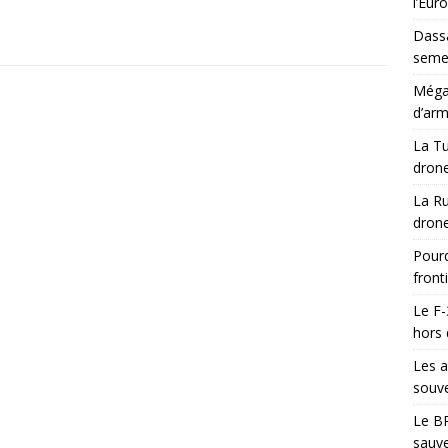
l’Eur
Dassa
semes
Méga-
d’arm
La Tu
drone
La Ru
drone
Pourq
front
Le F-
hors 
Les a
souve
Le BR
sauve