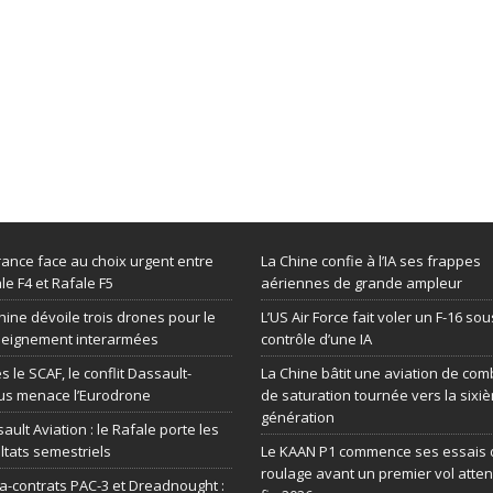
rance face au choix urgent entre
La Chine confie à l’IA ses frappes
le F4 et Rafale F5
aériennes de grande ampleur
hine dévoile trois drones pour le
L’US Air Force fait voler un F-16 sou
seignement interarmées
contrôle d’une IA
s le SCAF, le conflit Dassault-
La Chine bâtit une aviation de com
us menace l’Eurodrone
de saturation tournée vers la sixi
génération
ault Aviation : le Rafale porte les
ltats semestriels
Le KAAN P1 commence ses essais 
roulage avant un premier vol atte
-contrats PAC-3 et Dreadnought :