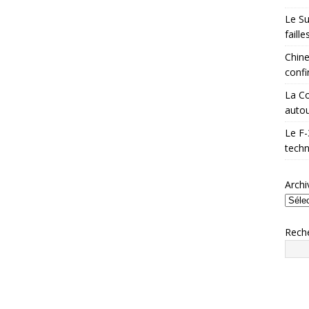
Le Su
faill
Chine
confi
La Co
autou
Le F-
techn
Archi
Rech