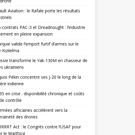
odrone
ult Aviation : le Rafale porte les résultats
triels
contrats PAC-3 et Dreadnought : l’industrie
ement en pleine expansion
rquie valide l’emport furtif d’armes sur le
 Kızılelma
ssie transforme le Yak-130M en chasseur de
s ukrainiens
uoi Pékin concentre ses J-20 le long de la
ière indienne
35 en crise : disponibilité chronique et coûts
de contrôle
rmées africaines accélèrent vers la
raineté des drones
RRRT Act : le Congrès contre l’USAF pour
r le Warthog