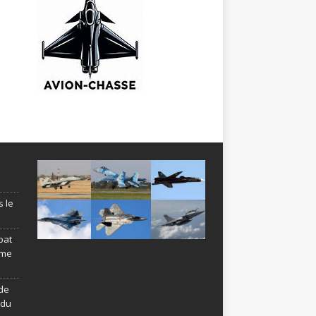
s le
bat
ème
de
ndu