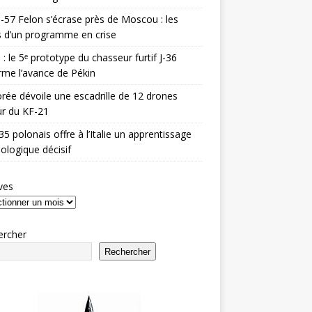
-57 Felon s’écrase près de Moscou : les
es d’un programme en crise
 : le 5ᵉ prototype du chasseur furtif J-36
rme l’avance de Pékin
rée dévoile une escadrille de 12 drones
r du KF-21
35 polonais offre à l’Italie un apprentissage
ologique décisif
ves
ercher
Rechercher