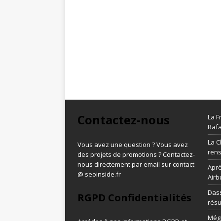
Contactez-nous
La F
Rafa
La C
Vous avez une question ? Vous avez
ren
des projets de promotions ? Contactez-
nous directement par email sur contact
Aprè
@ seoinside.fr
Airb
Dass
RGPD Confidentialités
résu
Méga