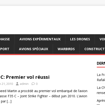
CHASSE
AVIONS EXPÉRIMENTAUX
LES DRONES
VO
SPORT
AVIONS SPÉCIAUX
WARBIRDS
CONSTRUCT
DER
La Fr
 C: Premier vol réussi
Rafal
n 21, 2010
admin
0
La Ch
eed Martin a procédé au premier vol embarqué de l’avion
rens
asse F35 C – Joint Strike Fighter – début juin 2010. L’avion
Après
é par
[…]