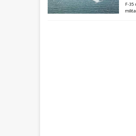
F-35 
milit