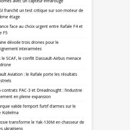
omes avec un capteur infrarouge
I franchit un test critique sur son moteur de
ième étage
ance face au choix urgent entre Rafale F4 et
e F5
ine dévoile trois drones pour le
eignement interarmées
 le SCAF, le conflit Dassault-Airbus menace
odrone
ult Aviation : le Rafale porte les résultats
triels
contrats PAC-3 et Dreadnought : l’industrie
ement en pleine expansion
rquie valide l’emport furtif d’armes sur le
 Kızılelma
ssie transforme le Yak-130M en chasseur de
s ukrainiens