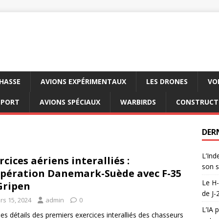
CHASSE
AVIONS EXPÉRIMENTAUX
LES DRONES
VO
SPORT
AVIONS SPÉCIAUX
WARBIRDS
CONSTRUCT
DER
L’Ind
rcices aériens interalliés :
son s
pération Danemark-Suède avec F-35
Le H-
Gripen
de J-
rs 15, 2024
admin
0
L’IA 
 les détails des premiers exercices interalliés des chasseurs