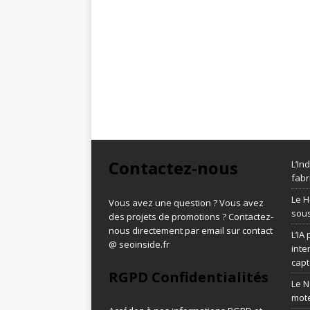
Contactez-nous
L’In
fabr
Le H
Vous avez une question ? Vous avez
sous
des projets de promotions ? Contactez-
nous directement par email sur contact
L’IA
@ seoinside.fr
inte
capt
RGPD Confidentialités
Le N
mot