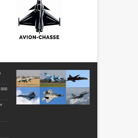
e
1 000
er