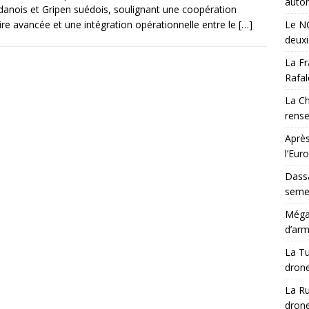
auton
danois et Gripen suédois, soulignant une coopération
aire avancée et une intégration opérationnelle entre le
[…]
Le NG
deux
La Fr
Rafal
La Ch
rens
Après
l’Eur
Dassa
semes
Méga-
d’arm
La Tu
drone
La Ru
drone