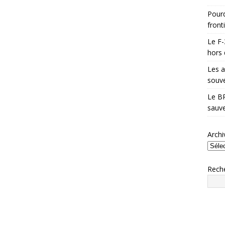
Pourq
front
Le F-
hors 
Les a
souve
Le BR
sauve
Archi
Rech