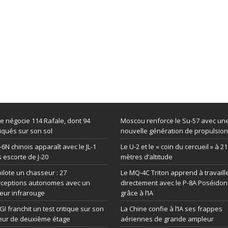
de négocie 114 Rafale, dont 94
Moscou renforce le Su-57 avec un
iqués sur son sol
nouvelle génération de propulsion
-6N chinois apparaît avec le JL-1
Le U-2 et le « coin du cercueil » à 2
 escorte de J-20
mètres d’altitude
 pilote un chasseur : 27
Le MQ-4C Triton apprend à travaill
rceptions autonomes avec un
directement avec le P-8A Poséidon
eur infrarouge
grâce à l’IA
GI franchit un test critique sur son
La Chine confie à l’IA ses frappes
eur de deuxième étage
aériennes de grande ampleur