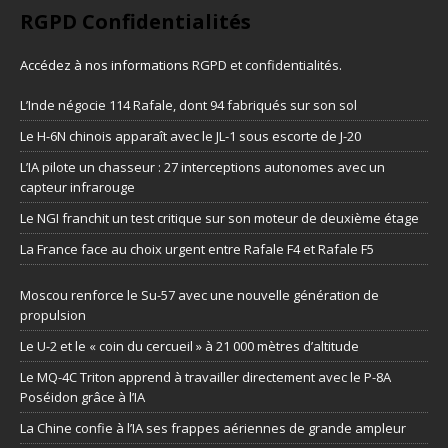
RGPD Confidentialités
Accédez à nos informations
RGPD et confidentialités
.
L’Inde négocie 114 Rafale, dont 94 fabriqués sur son sol
Le H-6N chinois apparaît avec le JL-1 sous escorte de J-20
L’IA pilote un chasseur : 27 interceptions autonomes avec un
capteur infrarouge
Le NGI franchit un test critique sur son moteur de deuxième étage
La France face au choix urgent entre Rafale F4 et Rafale F5
Moscou renforce le Su-57 avec une nouvelle génération de
propulsion
Le U-2 et le « coin du cercueil » à 21 000 mètres d’altitude
Le MQ-4C Triton apprend à travailler directement avec le P-8A
Poséidon grâce à l’IA
La Chine confie à l’IA ses frappes aériennes de grande ampleur