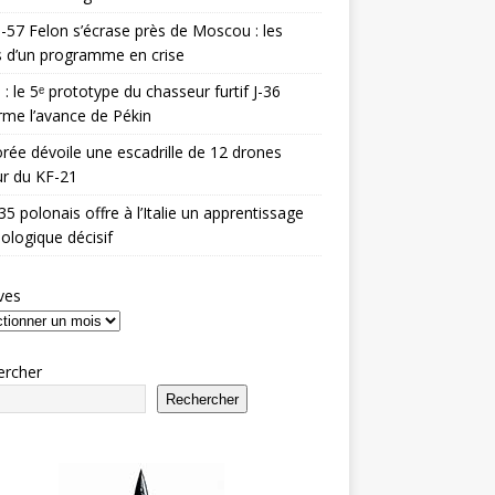
-57 Felon s’écrase près de Moscou : les
es d’un programme en crise
 : le 5ᵉ prototype du chasseur furtif J-36
rme l’avance de Pékin
rée dévoile une escadrille de 12 drones
r du KF-21
35 polonais offre à l’Italie un apprentissage
ologique décisif
ves
ercher
Rechercher