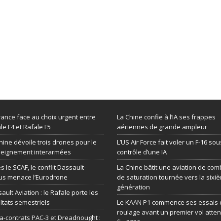
rance face au choix urgent entre
La Chine confie à l’IA ses frappes
le F4 et Rafale F5
aériennes de grande ampleur
hine dévoile trois drones pour le
L’US Air Force fait voler un F-16 sou
seignement interarmées
contrôle d’une IA
s le SCAF, le conflit Dassault-
La Chine bâtit une aviation de com
us menace l’Eurodrone
de saturation tournée vers la sixi
génération
ault Aviation : le Rafale porte les
ltats semestriels
Le KAAN P1 commence ses essais 
roulage avant un premier vol atte
-contrats PAC-3 et Dreadnought :