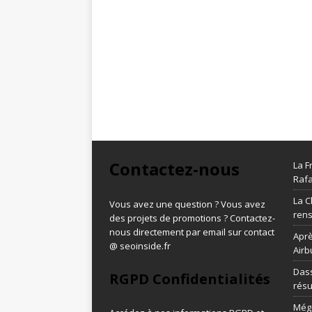
Contactez-nous
La F
Rafa
La C
Vous avez une question ? Vous avez
ren
des projets de promotions ? Contactez-
nous directement par email sur contact
Aprè
@ seoinside.fr
Airb
Dass
RGPD Confidentialités
résu
Méga