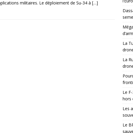
l’Eur
mplications militaires. Le déploiement de Su-34 à
[…]
Dassa
semes
Méga-
d’arm
La Tu
drone
La Ru
drone
Pourq
front
Le F-
hors 
Les a
souve
Le BR
sauve