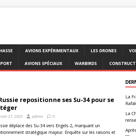
CHASSE
AVIONS EXPÉRIMENTAUX
LES DRONES
VO
SPORT
AVIONS SPÉCIAUX
WARBIRDS
CONSTRUCT
DER
La Fr
Russie repositionne ses Su-34 pour se
Rafal
téger
La Ch
vier 27, 2025
admin
0
rens
ssie déplace des Su-34 vers Engels-2, marquant un
Après
itionnement stratégique majeur. Enquête sur les raisons et