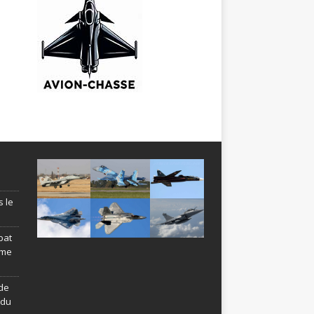
s le
bat
ème
de
ndu