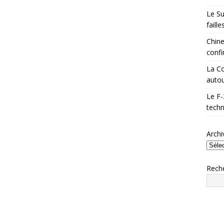
Le Su
faill
Chine
confi
La Co
autou
Le F-
techn
Archi
Rech