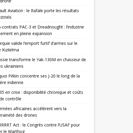
odrone
ult Aviation : le Rafale porte les résultats
triels
contrats PAC-3 et Dreadnought : l’industrie
ement en pleine expansion
rquie valide l’emport furtif d’armes sur le
 Kızılelma
ssie transforme le Yak-130M en chasseur de
s ukrainiens
uoi Pékin concentre ses J-20 le long de la
ière indienne
35 en crise : disponibilité chronique et coûts
de contrôle
rmées africaines accélèrent vers la
raineté des drones
RRRT Act : le Congrès contre l’USAF pour
r le Warthog