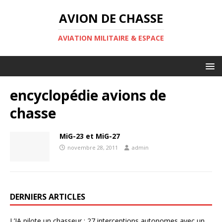
AVION DE CHASSE
AVIATION MILITAIRE & ESPACE
encyclopédie avions de
chasse
MiG-23 et MiG-27
novembre 28, 2011
admin
DERNIERS ARTICLES
L’IA pilote un chasseur : 27 interceptions autonomes avec un