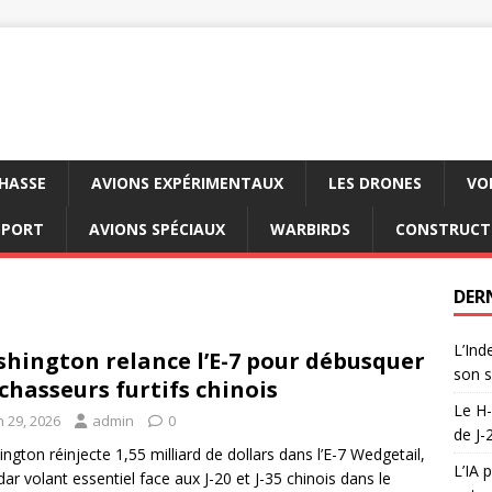
CHASSE
AVIONS EXPÉRIMENTAUX
LES DRONES
VO
SPORT
AVIONS SPÉCIAUX
WARBIRDS
CONSTRUCT
DER
L’Ind
hington relance l’E-7 pour débusquer
son s
 chasseurs furtifs chinois
Le H-
n 29, 2026
admin
0
de J-
ngton réinjecte 1,55 milliard de dollars dans l’E-7 Wedgetail,
L’IA 
dar volant essentiel face aux J-20 et J-35 chinois dans le