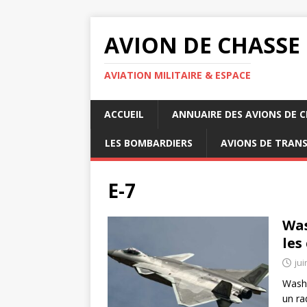
AVION DE CHASSE
AVIATION MILITAIRE & ESPACE
ACCUEIL
ANNUAIRE DES AVIONS DE 
LES BOMBARDIERS
AVIONS DE TRAN
E-7
Was
les
jui
Washi
un ra