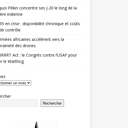
uoi Pékin concentre ses J-20 le long de la
ière indienne
35 en crise : disponibilité chronique et coûts
de contrôle
rmées africaines accélèrent vers la
raineté des drones
RRRT Act : le Congrès contre l’USAF pour
r le Warthog
ves
ercher
Rechercher