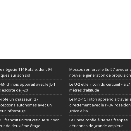
de négocie 114 Rafale, dont 94
Moscou renforce le Su-57 avec un
iqués sur son sol
nouvelle génération de propulsion
-6N chinois apparaît avec le JL-1
Le U-2 et le « coin du cercueil » à 2
 escorte de J-20
mètres d’altitude
 pilote un chasseur : 27
Le MQ-4C Triton apprend à travaill
rceptions autonomes avec un
directement avec le P-8A Poséidon
eur infrarouge
grâce à l’IA
GI franchit un test critique sur son
La Chine confie à l’IA ses frappes
eur de deuxième étage
aériennes de grande ampleur