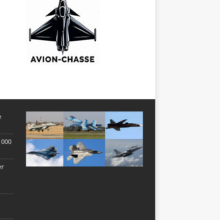
e
1 000
er