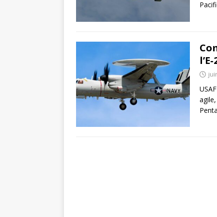
Pacif
Com
l’E
jui
USAF 
agile
Penta