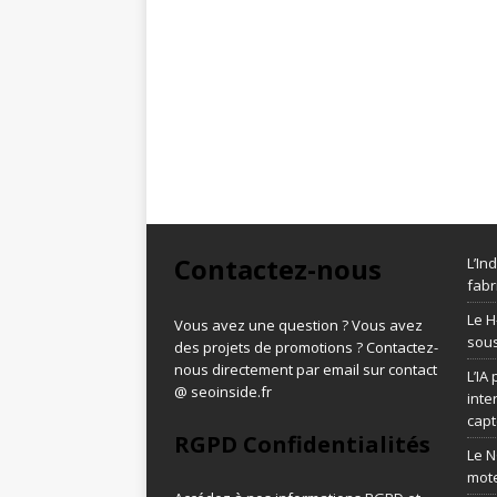
Contactez-nous
L’In
fabr
Le H
Vous avez une question ? Vous avez
sous
des projets de promotions ? Contactez-
nous directement par email sur contact
L’IA
@ seoinside.fr
inte
capt
RGPD Confidentialités
Le N
mot