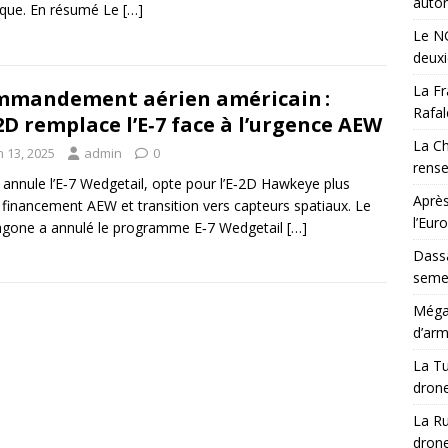
auton
ique. En résumé Le
[…]
Le NG
deux
La Fr
mandement aérien américain :
Rafal
‑2D remplace l’E‑7 face à l’urgence AEW
La Ch
n 13, 2025
admin
0
rens
annule l’E‑7 Wedgetail, opte pour l’E‑2D Hawkeye plus
Après
, financement AEW et transition vers capteurs spatiaux. Le
l’Eur
gone a annulé le programme E‑7 Wedgetail
[…]
Dassa
semes
Méga-
d’arm
La Tu
drone
La Ru
drone