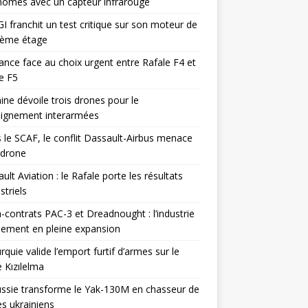
omes avec un capteur infrarouge
I franchit un test critique sur son moteur de
ième étage
ance face au choix urgent entre Rafale F4 et
e F5
ine dévoile trois drones pour le
eignement interarmées
 le SCAF, le conflit Dassault-Airbus menace
odrone
ult Aviation : le Rafale porte les résultats
triels
contrats PAC-3 et Dreadnought : l’industrie
ement en pleine expansion
rquie valide l’emport furtif d’armes sur le
 Kızılelma
ssie transforme le Yak-130M en chasseur de
s ukrainiens