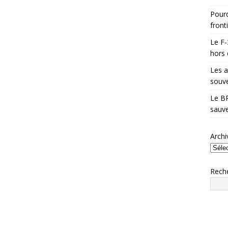
Pourq
front
Le F-
hors 
Les a
souve
Le BR
sauve
Archi
Rech