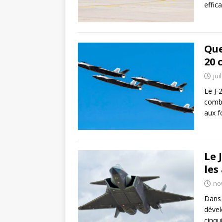
effic
Que
20 
jui
Le J-
comba
aux f
Le 
les
no
Dans 
dével
cinqu