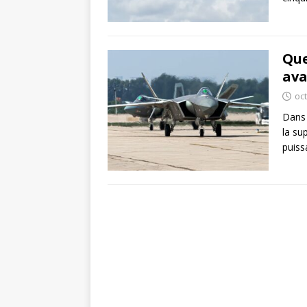
Que
ava
oc
Dans 
la su
puiss