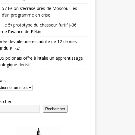
-57 Felon s’écrase près de Moscou : les
es d’un programme en crise
 : le 5ᵉ prototype du chasseur furtif J-36
rme l’avance de Pékin
rée dévoile une escadrille de 12 drones
r du KF-21
35 polonais offre à l’Italie un apprentissage
ologique décisif
ves
ercher
Rechercher