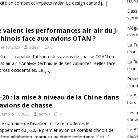
l’Eur
acité en combat et impacts radar. Le design canard
[…]
Dassa
semes
Méga-
 valent les performances air-air du J-
d’arm
chinois face aux avions OTAN ?
La Tu
llet 18, 2025
admin
0
drone
20 est-il capable d’affronter les avions de chasse OTAN en
La Ru
t air-air ? Analyse technique de ses capacités réelles face
drone
orces occidentales. Le
[…]
Pourq
front
Le F-
J-20 : la mise à niveau de la Chine dans
hors 
 avions de chasse
Les a
vembre 17, 2023
admin
0
souve
le domaine de l’aviation militaire moderne, le
Le BR
oppement du J-20, le premier avion de combat chinois de
sauve
ième génération, marque une étape importante. Ce
[…]