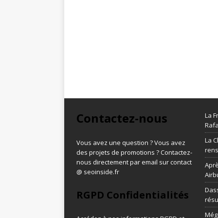
Contactez-nous
La F
Rafa
La C
Vous avez une question ? Vous avez
ren
des projets de promotions ? Contactez-
nous directement par email sur contact
Aprè
@ seoinside.fr
Airb
Dass
RGPD Confidentialités
résu
Méga