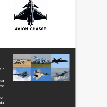
s le
bat
ème
de
ndu