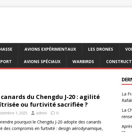
CHASSE
AVIONS EXPÉRIMENTAUX
LES DRONES
VO
SPORT
AVIONS SPÉCIAUX
WARBIRDS
CONSTRUCT
DER
La Fr
 canards du Chengdu J-20 : agilité
Rafal
trisée ou furtivité sacrifiée ?
La Ch
ptembre 1, 2025
admin
0
rens
endre pourquoi le Chengdu J-20 adopte des canards
Après
é des compromis en furtivité : design aérodynamique,