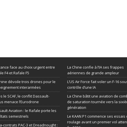
rance face au choix urgent entre
La Chine confie à l’IA ses frappes
le F4 et Rafale F5
aériennes de grande ampleur
hine dévoile trois drones pour le
L’US Air Force fait voler un F-16 sou
seignement interarmées
contrôle d’une IA
s le SCAF, le conflit Dassault-
La Chine bâtit une aviation de com
us menace l’Eurodrone
de saturation tournée vers la sixi
génération
ault Aviation : le Rafale porte les
ltats semestriels
Le KAAN P1 commence ses essais 
roulage avant un premier vol atte
-contrats PAC-3 et Dreadnought :