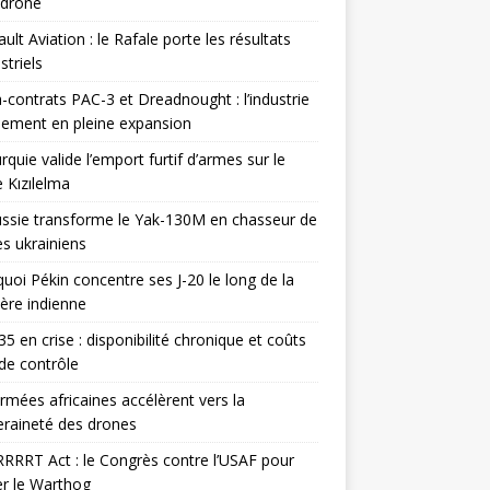
odrone
ult Aviation : le Rafale porte les résultats
triels
contrats PAC-3 et Dreadnought : l’industrie
ement en pleine expansion
rquie valide l’emport furtif d’armes sur le
 Kızılelma
ssie transforme le Yak-130M en chasseur de
s ukrainiens
uoi Pékin concentre ses J-20 le long de la
ière indienne
35 en crise : disponibilité chronique et coûts
de contrôle
rmées africaines accélèrent vers la
raineté des drones
RRRT Act : le Congrès contre l’USAF pour
r le Warthog