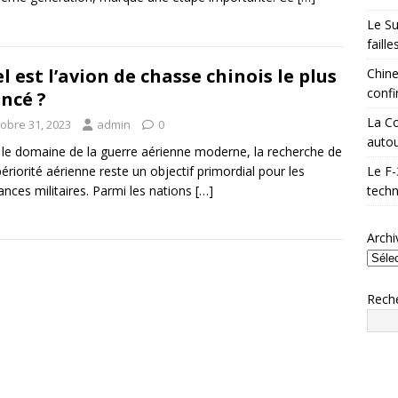
Le Su
faill
l est l’avion de chasse chinois le plus
Chine
confi
ncé ?
La Co
tobre 31, 2023
admin
0
autou
le domaine de la guerre aérienne moderne, la recherche de
périorité aérienne reste un objectif primordial pour les
Le F-
ances militaires. Parmi les nations
[…]
techn
Archi
Rech