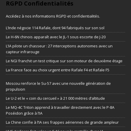
RGPD Confidentialités
Accédez à nos informations
RGPD et confidentialités
.
L’Inde négocie 114 Rafale, dont 94 fabriqués sur son sol
Le H-6N chinois apparaît avec le JL-1 sous escorte de J-20
L’IA pilote un chasseur : 27 interceptions autonomes avec un
capteur infrarouge
Le NGI franchit un test critique sur son moteur de deuxième étage
La France face au choix urgent entre Rafale F4 et Rafale F5
Moscou renforce le Su-57 avec une nouvelle génération de
propulsion
Le U-2 et le « coin du cercueil » à 21 000 mètres d’altitude
Le MQ-4C Triton apprend à travailler directement avec le P-8A
Poséidon grâce à l’IA
La Chine confie à l’IA ses frappes aériennes de grande ampleur