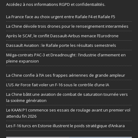
Accédez à nos informations
RGPD et confidentialités
.
La France face au choix urgent entre Rafale F4 et Rafale F5
La Chine dévoile trois drones pour le renseignement interarmées
Après le SCAF, le conflit Dassault-Airbus menace l’Eurodrone
Dassault Aviation : le Rafale porte les résultats semestriels
Méga-contrats PAC-3 et Dreadnought : l’industrie d’armement en
pleine expansion
La Chine confie à l’IA ses frappes aériennes de grande ampleur
L’US Air Force fait voler un F-16 sous le contrôle d’une IA
La Chine bâtit une aviation de combat de saturation tournée vers
la sixième génération
Le KAAN P1 commence ses essais de roulage avant un premier vol
attendu fin 2026
Les F-16 turcs en Estonie illustrent le poids stratégique d’Ankara