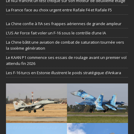
Le NGI franchit un test critique sur son moteur de deuxième étage
La France face au choix urgent entre Rafale F4 et Rafale F5
La Chine confie à l’IA ses frappes aériennes de grande ampleur
L’US Air Force fait voler un F-16 sous le contrôle d’une IA
La Chine bâtit une aviation de combat de saturation tournée vers
la sixième génération
Le KAAN P1 commence ses essais de roulage avant un premier vol
attendu fin 2026
Les F-16 turcs en Estonie illustrent le poids stratégique d’Ankara