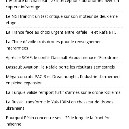
L’IA pilote un chasseur : 27 interceptions autonomes avec un
capteur infrarouge
Le NGI franchit un test critique sur son moteur de deuxième
étage
La France face au choix urgent entre Rafale F4 et Rafale F5
La Chine dévoile trois drones pour le renseignement
interarmées
Après le SCAF, le conflit Dassault-Airbus menace l’Eurodrone
Dassault Aviation : le Rafale porte les résultats semestriels
Méga-contrats PAC-3 et Dreadnought : l’industrie d’armement
en pleine expansion
La Turquie valide l’emport furtif d’armes sur le drone Kızılelma
La Russie transforme le Yak-130M en chasseur de drones
ukrainiens
Pourquoi Pékin concentre ses J-20 le long de la frontière
indienne