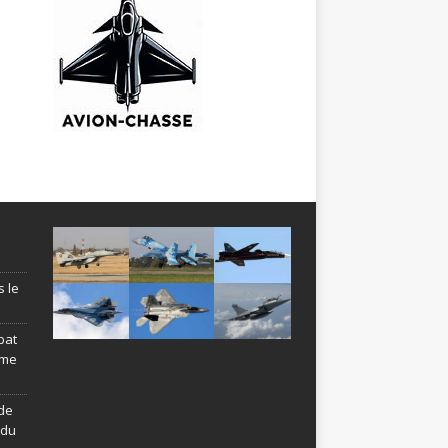
s le
bat
ème
de
ndu