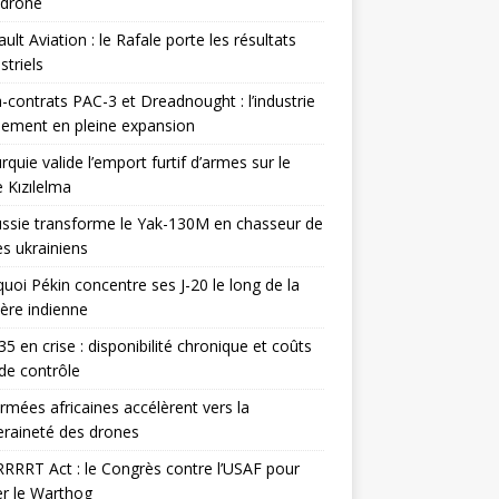
odrone
ult Aviation : le Rafale porte les résultats
triels
contrats PAC-3 et Dreadnought : l’industrie
ement en pleine expansion
rquie valide l’emport furtif d’armes sur le
 Kızılelma
ssie transforme le Yak-130M en chasseur de
s ukrainiens
uoi Pékin concentre ses J-20 le long de la
ière indienne
35 en crise : disponibilité chronique et coûts
de contrôle
rmées africaines accélèrent vers la
raineté des drones
RRRT Act : le Congrès contre l’USAF pour
r le Warthog