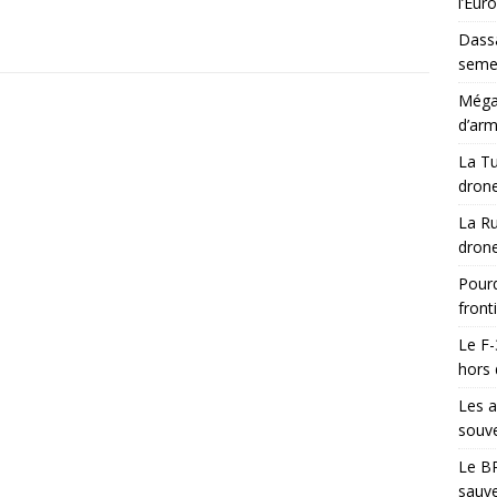
l’Eur
Dassa
semes
Méga-
d’arm
La Tu
drone
La Ru
drone
Pourq
front
Le F-
hors 
Les a
souve
Le BR
sauve