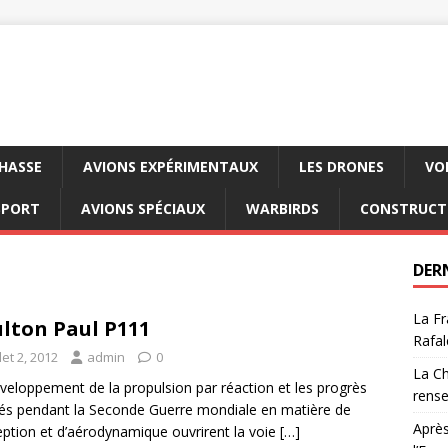
CHASSE
AVIONS EXPÉRIMENTAUX
LES DRONES
VO
SPORT
AVIONS SPÉCIAUX
WARBIRDS
CONSTRUCT
DER
La Fr
lton Paul P111
Rafal
llet 2, 2012
admin
0
La Ch
veloppement de la propulsion par réaction et les progrès
rens
sés pendant la Seconde Guerre mondiale en matière de
Après
ption et d’aérodynamique ouvrirent la voie
[…]