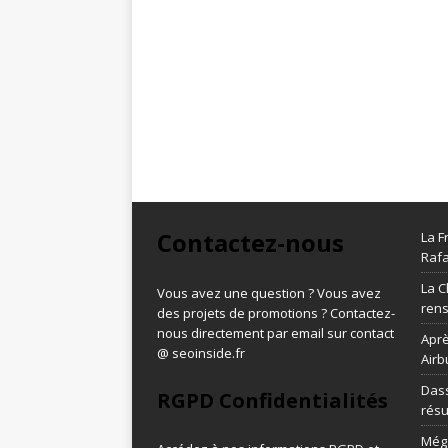
Contactez-nous
La F
Rafa
La C
Vous avez une question ? Vous avez
ren
des projets de promotions ? Contactez-
nous directement par email sur contact
Aprè
@ seoinside.fr
Airb
Dass
RGPD Confidentialités
résu
Méga