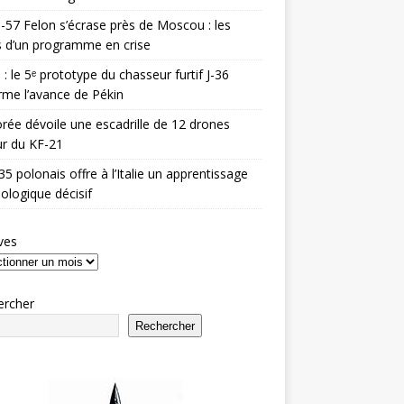
-57 Felon s’écrase près de Moscou : les
es d’un programme en crise
 : le 5ᵉ prototype du chasseur furtif J-36
rme l’avance de Pékin
rée dévoile une escadrille de 12 drones
r du KF-21
35 polonais offre à l’Italie un apprentissage
ologique décisif
ves
ercher
Rechercher