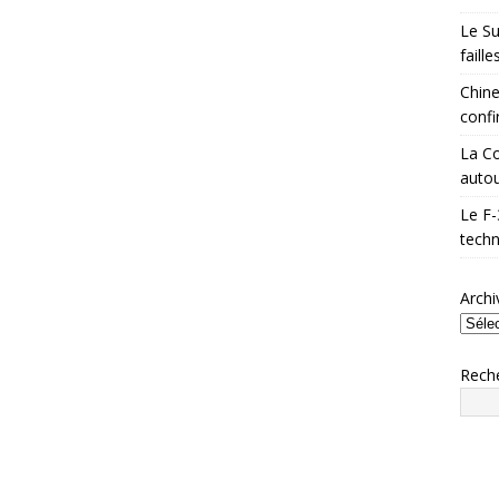
Le Su
faill
Chine
confi
La Co
autou
Le F-
techn
Archi
Rech