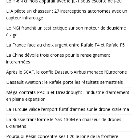
Le H-6N chinois apparaît avec le JL-1 sous escorte de J-20
L’IA pilote un chasseur : 27 interceptions autonomes avec un
capteur infrarouge
Le NGI franchit un test critique sur son moteur de deuxième
étage
La France face au choix urgent entre Rafale F4 et Rafale F5
La Chine dévoile trois drones pour le renseignement
interarmées
Après le SCAF, le conflit Dassault-Airbus menace l’Eurodrone
Dassault Aviation : le Rafale porte les résultats semestriels
Méga-contrats PAC-3 et Dreadnought : l’industrie d’armement
en pleine expansion
La Turquie valide l’emport furtif d’armes sur le drone Kızılelma
La Russie transforme le Yak-130M en chasseur de drones
ukrainiens
Pourquoi Pékin concentre ses J-20 le long de la frontière