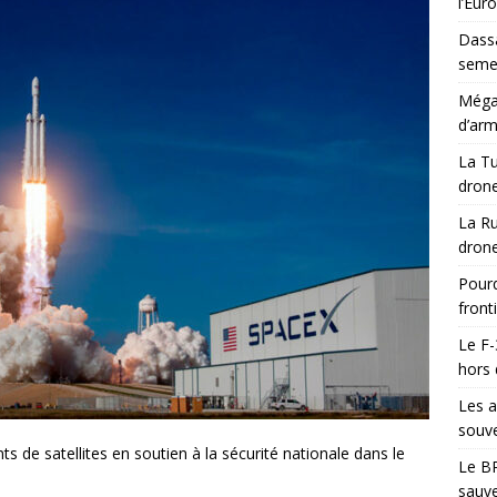
l’Eur
Dassa
semes
Méga-
d’arm
La Tu
drone
La Ru
drone
Pourq
front
Le F-
hors 
Les a
souve
 de satellites en soutien à la sécurité nationale dans le
Le BR
sauve