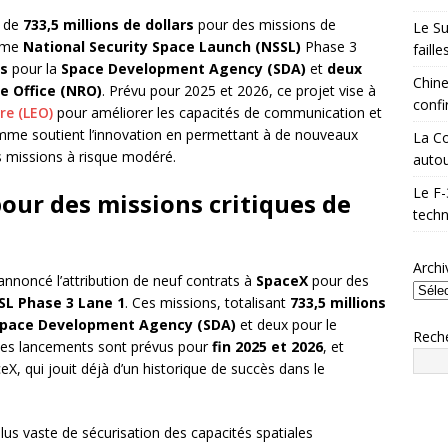
r de
733,5 millions de dollars
pour des missions de
Le Su
amme
National Security Space Launch (NSSL)
Phase 3
faill
ns
pour la
Space Development Agency (SDA)
et
deux
Chine
e Office (NRO)
. Prévu pour 2025 et 2026, ce projet vise à
confi
re (LEO)
pour améliorer les capacités de communication et
mme soutient l’innovation en permettant à de nouveaux
La Co
es missions à risque modéré.
autou
Le F-
our des missions critiques de
techn
Archi
annoncé l’attribution de neuf contrats à
SpaceX
pour des
SL Phase 3 Lane 1
. Ces missions, totalisant
733,5 millions
pace Development Agency (SDA)
et deux pour le
Rech
Les lancements sont prévus pour
fin 2025 et 2026
, et
X, qui jouit déjà d’un historique de succès dans le
plus vaste de sécurisation des capacités spatiales