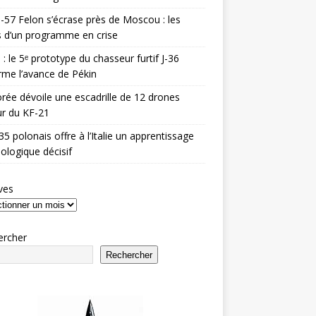
-57 Felon s’écrase près de Moscou : les
es d’un programme en crise
 : le 5ᵉ prototype du chasseur furtif J-36
rme l’avance de Pékin
rée dévoile une escadrille de 12 drones
r du KF-21
35 polonais offre à l’Italie un apprentissage
ologique décisif
ves
ercher
Rechercher