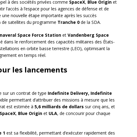
ppel à des sociétés privées comme
SpaceX
,
Blue Origin
et
ntir l’accès à l’espace pour les agences de défense et de
 une nouvelle étape importante après les succès
n de satellites du programme
Tranche 0
de la SDA.
naveral Space Force Station
et
Vandenberg Space
lé dans le renforcement des capacités militaires des États-
stellations en orbite basse terrestre (LEO), optimisant la
ignement en temps réel.
our les lancements
 sur un contrat de type
Indefinite Delivery, Indefinite
exible permettant d’attribuer des missions à mesure que les
trat est estimée à
5,6 milliards de dollars
sur cinq ans, et
SpaceX
,
Blue Origin
et
ULA
, de concourir pour chaque
e 1
est sa flexibilité, permettant d’exécuter rapidement des