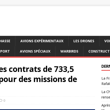
CHASSE
AVIONS EXPÉRIMENTAUX
LES DRONES
VO
SPORT
AVIONS SPÉCIAUX
WARBIRDS
CONSTRUCT
s contrats de 733,5
DER
 pour des missions de
La Fr
Rafal
La Ch
rens
0
Après