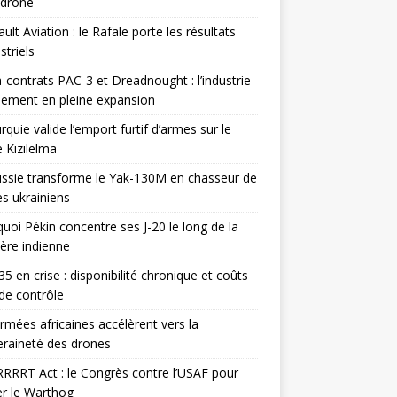
odrone
ult Aviation : le Rafale porte les résultats
triels
contrats PAC-3 et Dreadnought : l’industrie
ement en pleine expansion
rquie valide l’emport furtif d’armes sur le
 Kızılelma
ssie transforme le Yak-130M en chasseur de
s ukrainiens
uoi Pékin concentre ses J-20 le long de la
ière indienne
35 en crise : disponibilité chronique et coûts
de contrôle
rmées africaines accélèrent vers la
raineté des drones
RRRT Act : le Congrès contre l’USAF pour
r le Warthog