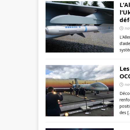
L’A
l’U
déf
no
L’All
d’aide
systè
Les
OC
no
Décou
renfo
posit
des
[