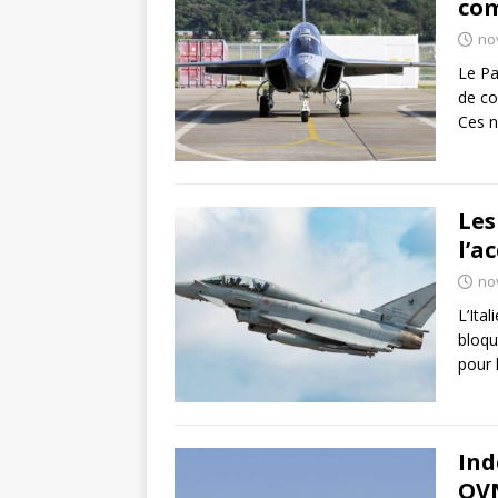
com
no
Le Pa
de co
Ces n
Les
l’a
no
L’Ita
bloqu
pour 
Ind
OV