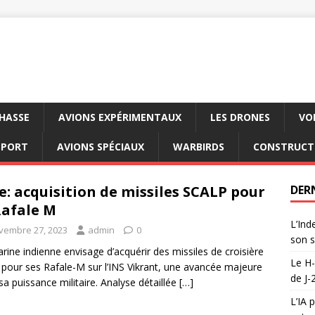
CHASSE
AVIONS EXPÉRIMENTAUX
LES DRONES
VO
SPORT
AVIONS SPÉCIAUX
WARBIRDS
CONSTRUCT
e: acquisition de missiles SCALP pour
DER
Rafale M
L’Ind
vembre 27, 2023
admin
0
son s
rine indienne envisage d’acquérir des missiles de croisière
Le H-
 pour ses Rafale-M sur l’INS Vikrant, une avancée majeure
de J-
sa puissance militaire. Analyse détaillée
[…]
L’IA 