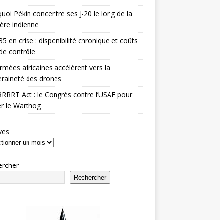
uoi Pékin concentre ses J-20 le long de la
ière indienne
35 en crise : disponibilité chronique et coûts
de contrôle
rmées africaines accélèrent vers la
raineté des drones
RRRT Act : le Congrès contre l’USAF pour
r le Warthog
ves
ercher
Rechercher