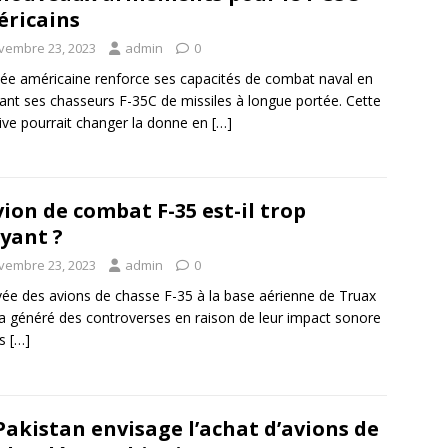
ricains
vembre 23, 2023
admin
0
ée américaine renforce ses capacités de combat naval en
ant ses chasseurs F-35C de missiles à longue portée. Cette
ative pourrait changer la donne en
[…]
vion de combat F-35 est-il trop
yant ?
vembre 23, 2023
admin
0
ivée des avions de chasse F-35 à la base aérienne de Truax
 a généré des controverses en raison de leur impact sonore
es
[…]
Pakistan envisage l’achat d’avions de