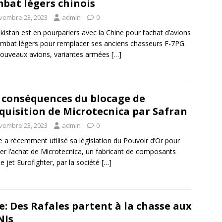
bat légers chinois
vembre 23, 2023
admin
0
kistan est en pourparlers avec la Chine pour l’achat d’avions
mbat légers pour remplacer ses anciens chasseurs F-7PG.
ouveaux avions, variantes armées
[…]
 conséquences du blocage de
cquisition de Microtecnica par Safran
vembre 23, 2023
admin
0
lie a récemment utilisé sa législation du Pouvoir d’Or pour
er l’achat de Microtecnica, un fabricant de composants
le jet Eurofighter, par la société
[…]
e: Des Rafales partent à la chasse aux
NIs