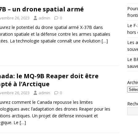
7B – un drone spatial armé
Pourq
front
vembre 26, 2023
admin
0
Le F-
vrez le potentiel du drone spatial armé X-37B dans
hors 
loration spatiale et la défense contre les armes spatiales
ées. La technologie spatiale connaît une évolution
[…]
Les a
souve
Le BR
sauve
ada: le MQ-9B Reaper doit être
Archi
pté à l’Arctique
vembre 26, 2023
admin
0
vrez comment le Canada repousse les limites
Rech
ologiques avec l’adaptation des drones Reaper pour les
tions arctiques. Un projet de défense innovant et
égique. Le
[…]