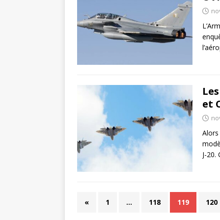
no
L’Arm
enquê
l’aér
Les
et 
no
Alors
modèl
J-20.
«
1
…
118
119
120