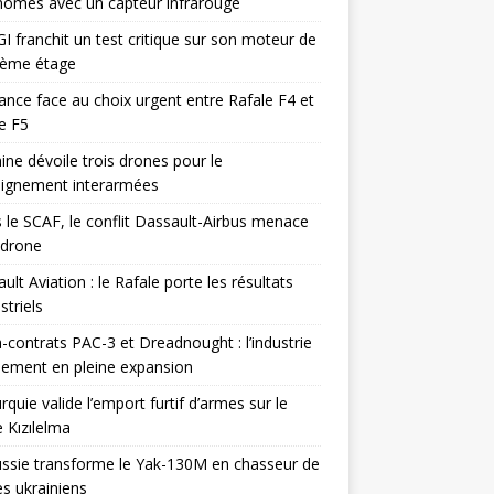
omes avec un capteur infrarouge
I franchit un test critique sur son moteur de
ième étage
ance face au choix urgent entre Rafale F4 et
e F5
ine dévoile trois drones pour le
eignement interarmées
 le SCAF, le conflit Dassault-Airbus menace
odrone
ult Aviation : le Rafale porte les résultats
triels
contrats PAC-3 et Dreadnought : l’industrie
ement en pleine expansion
rquie valide l’emport furtif d’armes sur le
 Kızılelma
ssie transforme le Yak-130M en chasseur de
s ukrainiens