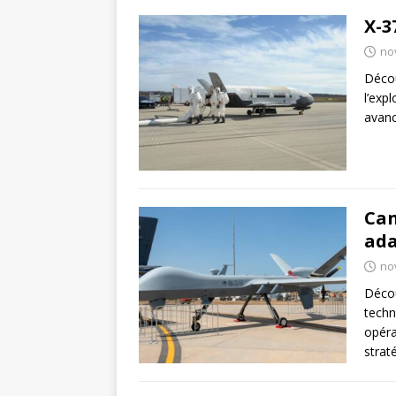
X-3
no
Décou
l’exp
avanc
Can
ada
no
Décou
techn
opéra
strat