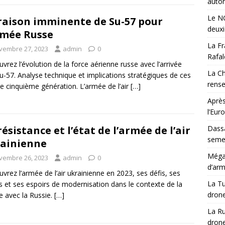
auton
Le NG
raison imminente de Su-57 pour
deux
rmée Russe
La Fr
vembre 27, 2023
admin
0
Rafal
vrez l’évolution de la force aérienne russe avec l’arrivée
La Ch
u-57. Analyse technique et implications stratégiques de ces
rens
de cinquième génération. L’armée de l’air
[…]
Après
l’Eur
Dassa
résistance et l’état de l’armée de l’air
semes
ainienne
Méga-
vembre 26, 2023
admin
0
d’arm
vrez l’armée de l’air ukrainienne en 2023, ses défis, ses
La Tu
s et ses espoirs de modernisation dans le contexte de la
drone
e avec la Russie.
[…]
La Ru
drone