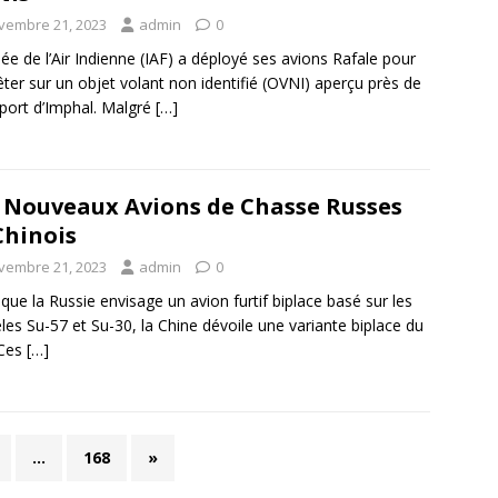
vembre 21, 2023
admin
0
ée de l’Air Indienne (IAF) a déployé ses avions Rafale pour
ter sur un objet volant non identifié (OVNI) aperçu près de
oport d’Imphal. Malgré
[…]
 Nouveaux Avions de Chasse Russes
Chinois
vembre 21, 2023
admin
0
 que la Russie envisage un avion furtif biplace basé sur les
es Su-57 et Su-30, la Chine dévoile une variante biplace du
 Ces
[…]
…
168
»