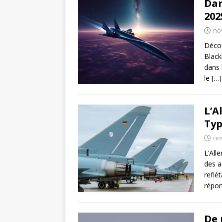
Dar
202
no
Décou
Black
dans 
le
[…]
L’A
Typ
no
L’All
des a
reflé
répo
De 