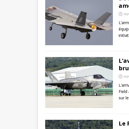
amé
no
L’arm
équip
initi
L’a
bru
no
L’arr
Field
sur l
Le 