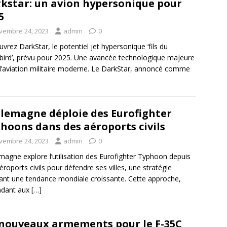
kstar: un avion hypersonique pour
5
vembre 24, 2023
admin
0
vrez DarkStar, le potentiel jet hypersonique ‘fils du
bird’, prévu pour 2025. Une avancée technologique majeure
l’aviation militaire moderne. Le DarkStar, annoncé comme
llemagne déploie des Eurofighter
hoons dans des aéroports civils
vembre 24, 2023
admin
0
emagne explore l’utilisation des Eurofighter Typhoon depuis
éroports civils pour défendre ses villes, une stratégie
tant une tendance mondiale croissante. Cette approche,
ndant aux
[…]
nouveaux armements pour le F-35C