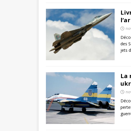
Liv
l’a
no
Décou
des S
jets 
La 
ukr
no
Décou
perte
guerr