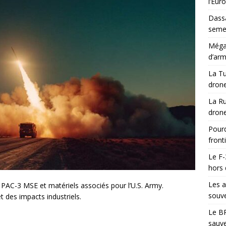
l’Eur
Dassa
semes
Méga-
d’arm
La Tu
drone
La Ru
drone
Pourq
front
Le F-
hors 
Les a
PAC-3 MSE et matériels associés pour l’U.S. Army.
souve
t des impacts industriels.
Le BR
sauve