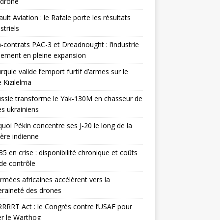
odrone
ult Aviation : le Rafale porte les résultats
triels
contrats PAC-3 et Dreadnought : l’industrie
ement en pleine expansion
rquie valide l’emport furtif d’armes sur le
 Kızılelma
ssie transforme le Yak-130M en chasseur de
s ukrainiens
uoi Pékin concentre ses J-20 le long de la
ière indienne
35 en crise : disponibilité chronique et coûts
de contrôle
rmées africaines accélèrent vers la
raineté des drones
RRRT Act : le Congrès contre l’USAF pour
r le Warthog