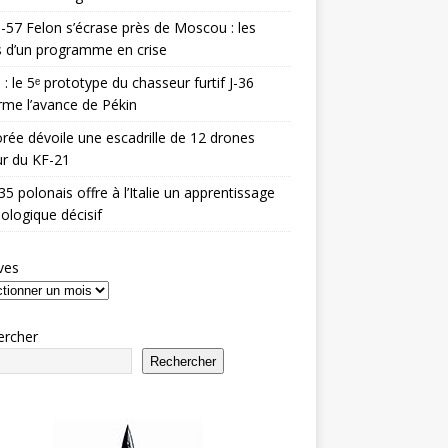
-57 Felon s’écrase près de Moscou : les
es d’un programme en crise
 : le 5ᵉ prototype du chasseur furtif J-36
rme l’avance de Pékin
rée dévoile une escadrille de 12 drones
r du KF-21
35 polonais offre à l’Italie un apprentissage
ologique décisif
ves
ercher
Rechercher