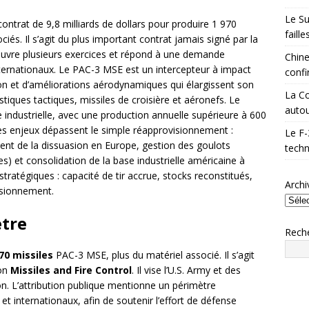
Le Su
ontrat de 9,8 milliards de dollars pour produire 1 970
faill
s. Il s’agit du plus important contrat jamais signé par la
 couvre plusieurs exercices et répond à une demande
Chine
nternationaux. Le PAC-3 MSE est un intercepteur à impact
confi
ion et d’améliorations aérodynamiques qui élargissent son
La Co
iques tactiques, missiles de croisière et aéronefs. Le
autou
 industrielle, avec une production annuelle supérieure à 600
 Les enjeux dépassent le simple réapprovisionnement :
Le F-
nt de la dissuasion en Europe, gestion des goulots
techn
s) et consolidation de la base industrielle américaine à
atégiques : capacité de tir accrue, stocks reconstitués,
Archi
isionnement.
ètre
Rech
70 missiles
PAC-3 MSE, plus du matériel associé. Il s’agit
ion
Missiles and Fire Control
. Il vise l’U.S. Army et des
ion. L’attribution publique mentionne un périmètre
et internationaux, afin de soutenir l’effort de défense