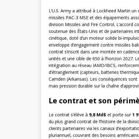
L’U.S. Army a attribué à Lockheed Martin un c
missiles PAC-3 MSE et des équipements associé
division Missiles and Fire Control. L’accord
soutenue des États-Unis et de partenaires i
cinétique, doté d’un moteur solide bi-impuls
enveloppe d’engagement contre missiles balist
contrat s’inscrit dans une montée en cadence
unités et une cible de 650 à l’horizon 2027.
intégration au réseau IAMD/IBCS, renforceme
d’étranglement (capteurs, batteries thermique
Camden (Arkansas). Les conséquences sont str
mais pression durable sur la chaîne d’approv
Le contrat et son périm
Le contrat s’élève à
9,8 Md$
et porte sur
1 9
du plus grand contrat de l’histoire de la divis
clients partenaires via les canaux d’exportat
pluriannuel, couvrant des besoins américains 