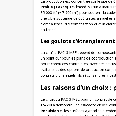
La production est concentrée sur le site de 
Prairie (Texas)
. Lockheed Martin a inauguré
85 000 ft² (≈ 7 900 m²) pour soutenir la cade
une cible soutenue de 650 unités annuelles 
d’embauches, d’automatisation et d’un élargi
batteries).
Les goulots d’étranglement
La chaîne PAC-3 MSE dépend de composants
un point dur pour les plans de coproduction
ont reconnu ces contraintes, avec des discu
traitants et des options de production conjoin
contrats pluriannuels : ils sécurisent les inve
Les raisons d’un choix :
Le choix du PAC-3 MSE pour un contrat de cett
to-kill
a démontré une efficacité élevée con
impulsion
et les surfaces agrandies étende