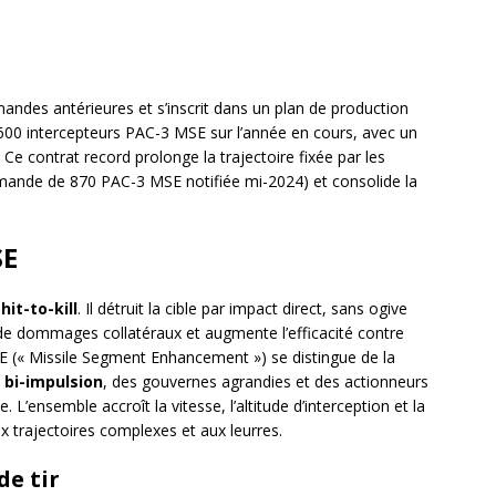
ndes antérieures et s’inscrit dans un plan de production
600 intercepteurs PAC-3 MSE sur l’année en cours, avec un
 Ce contrat record prolonge la trajectoire fixée par les
ande de 870 PAC-3 MSE notifiée mi-2024) et consolide la
SE
à
hit-to-kill
. Il détruit la cible par impact direct, sans ogive
s de dommages collatéraux et augmente l’efficacité contre
 (« Missile Segment Enhancement ») se distingue de la
e
bi-impulsion
, des gouvernes agrandies et des actionneurs
 L’ensemble accroît la vitesse, l’altitude d’interception et la
 trajectoires complexes et aux leurres.
de tir