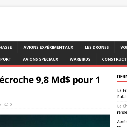
CHASSE
AVIONS EXPÉRIMENTAUX
LES DRONES
VO
SPORT
AVIONS SPÉCIAUX
WARBIRDS
CONSTRUCT
écroche 9,8 Md$ pour 1
DER
La Fr
Rafal
e
0
La Ch
rens
Après