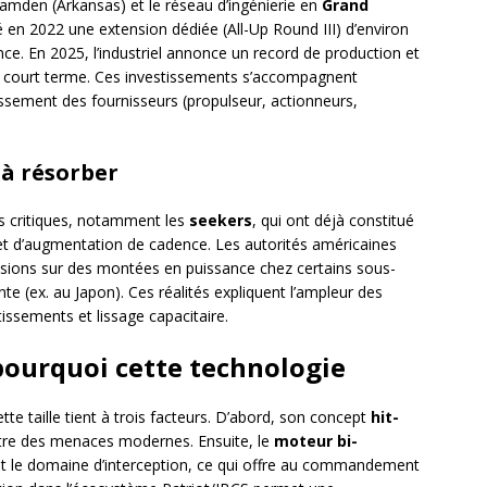
Camden (Arkansas) et le réseau d’ingénierie en
Grand
 en 2022 une extension dédiée (All-Up Round III) d’environ
nce. En 2025, l’industriel annonce un record de production et
à court terme. Ces investissements s’accompagnent
ssement des fournisseurs (propulseur, actionneurs,
 à résorber
 critiques, notamment les
seekers
, qui ont déjà constitué
 et d’augmentation de cadence. Les autorités américaines
ssions sur des montées en puissance chez certains sous-
te (ex. au Japon). Ces réalités expliquent l’ampleur des
stissements et lissage capacitaire.
 pourquoi cette technologie
e taille tient à trois facteurs. D’abord, son concept
hit-
tre des menaces modernes. Ensuite, le
moteur bi-
nt le domaine d’interception, ce qui offre au commandement