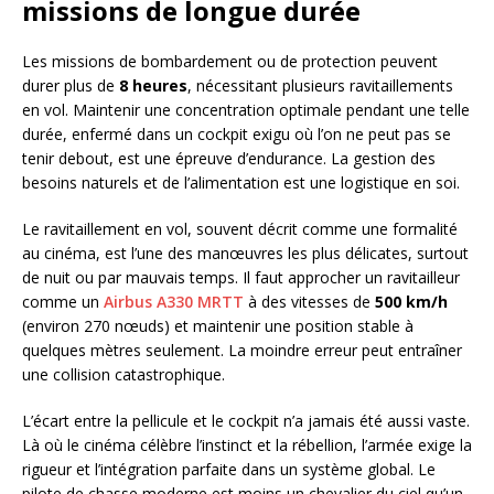
missions de longue durée
Les missions de bombardement ou de protection peuvent
durer plus de
8 heures
, nécessitant plusieurs ravitaillements
en vol. Maintenir une concentration optimale pendant une telle
durée, enfermé dans un cockpit exigu où l’on ne peut pas se
tenir debout, est une épreuve d’endurance. La gestion des
besoins naturels et de l’alimentation est une logistique en soi.
Le ravitaillement en vol, souvent décrit comme une formalité
au cinéma, est l’une des manœuvres les plus délicates, surtout
de nuit ou par mauvais temps. Il faut approcher un ravitailleur
comme un
Airbus A330 MRTT
à des vitesses de
500 km/h
(environ 270 nœuds) et maintenir une position stable à
quelques mètres seulement. La moindre erreur peut entraîner
une collision catastrophique.
L’écart entre la pellicule et le cockpit n’a jamais été aussi vaste.
Là où le cinéma célèbre l’instinct et la rébellion, l’armée exige la
rigueur et l’intégration parfaite dans un système global. Le
pilote de chasse moderne est moins un chevalier du ciel qu’un