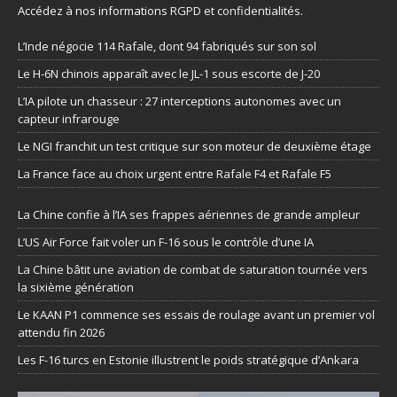
Accédez à nos informations
RGPD et confidentialités
.
L’Inde négocie 114 Rafale, dont 94 fabriqués sur son sol
Le H-6N chinois apparaît avec le JL-1 sous escorte de J-20
L’IA pilote un chasseur : 27 interceptions autonomes avec un
capteur infrarouge
Le NGI franchit un test critique sur son moteur de deuxième étage
La France face au choix urgent entre Rafale F4 et Rafale F5
La Chine confie à l’IA ses frappes aériennes de grande ampleur
L’US Air Force fait voler un F-16 sous le contrôle d’une IA
La Chine bâtit une aviation de combat de saturation tournée vers
la sixième génération
Le KAAN P1 commence ses essais de roulage avant un premier vol
attendu fin 2026
Les F-16 turcs en Estonie illustrent le poids stratégique d’Ankara