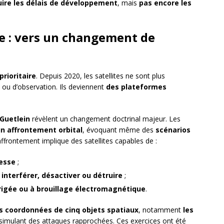
uire les délais de développement
, mais
pas encore les
ce : vers un changement de
rioritaire
. Depuis 2020, les satellites ne sont plus
ou d’observation. Ils deviennent
des plateformes
Guetlein
révèlent un changement doctrinal majeur. Les
un affrontement orbital
, évoquant même des
scénarios
affrontement implique des satellites capables de :
tesse
;
interférer, désactiver ou détruire
;
irigée ou à brouillage électromagnétique
.
coordonnées de cinq objets spatiaux
, notamment
les
 simulant des attaques rapprochées. Ces exercices ont été