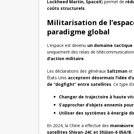
Lockheed Martin, SpaceX
) permet de
réd
coûts structurels
.
Militarisation de l’espa
paradigme global
L’espace est devenu
un domaine tactique p
uniquement des relais de télécommunication 
d’action militaire
.
Les déclarations des généraux
Saltzman
et
États-Unis
acceptent désormais l’idée d’
de “dogfight” entre satellites
. Ce type d’
Changer de trajectoire à haute vi
S’approcher d’objets ennemis pour 
Utiliser des systèmes à énergie d
En 2024, la Chine a effectué des
manœuvres 
satellites Shiyan-24C et Shijian-6 05A/B
,