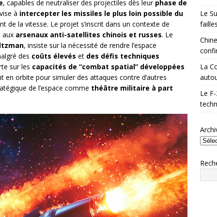
e
, capables de neutraliser des projectiles dès leur
phase de
Le Su
 vise à
intercepter les missiles le plus loin possible du
faill
nt de la vitesse. Le projet s’inscrit dans un contexte de
e aux
arsenaux anti-satellites chinois et russes
. Le
Chine
altzman
, insiste sur la nécessité de rendre l’espace
confi
malgré des
coûts élevés
et
des défis techniques
La Co
rte sur les
capacités de “combat spatial” développées
autou
t en orbite pour simuler des attaques contre d’autres
 stratégique de l’espace comme
théâtre militaire à part
Le F-
techn
Archi
Rech