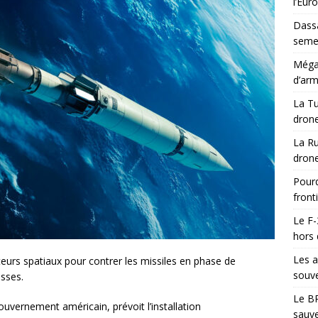
l’Eur
Dassa
semes
Méga-
d’arm
La Tu
drone
La Ru
drone
Pourq
front
Le F-
hors 
Les a
teurs spatiaux pour contrer les missiles en phase de
souve
sses.
Le BR
ouvernement américain, prévoit l’installation
sauve