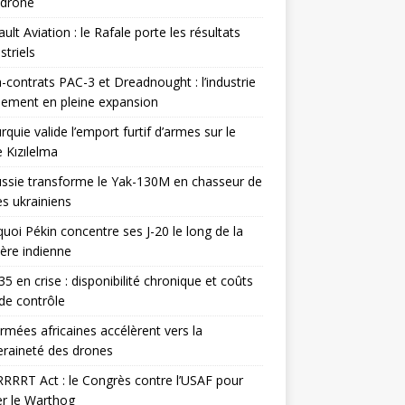
odrone
ult Aviation : le Rafale porte les résultats
triels
contrats PAC-3 et Dreadnought : l’industrie
ement en pleine expansion
rquie valide l’emport furtif d’armes sur le
 Kızılelma
ssie transforme le Yak-130M en chasseur de
s ukrainiens
uoi Pékin concentre ses J-20 le long de la
ière indienne
35 en crise : disponibilité chronique et coûts
de contrôle
rmées africaines accélèrent vers la
raineté des drones
RRRT Act : le Congrès contre l’USAF pour
r le Warthog