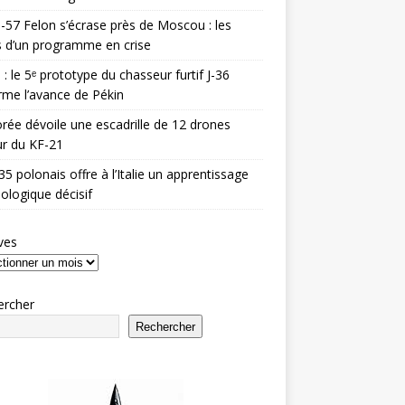
-57 Felon s’écrase près de Moscou : les
es d’un programme en crise
 : le 5ᵉ prototype du chasseur furtif J-36
rme l’avance de Pékin
rée dévoile une escadrille de 12 drones
r du KF-21
35 polonais offre à l’Italie un apprentissage
ologique décisif
ves
ercher
Rechercher