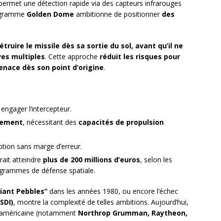
 permet une détection rapide via des capteurs infrarouges
rogramme
Golden Dome
ambitionne de positionner
des
étruire le missile dès sa sortie du sol, avant qu’il ne
ves multiples
. Cette approche
réduit les risques pour
enace dès son point d’origine
.
engager l’intercepteur.
idement
, nécessitant des
capacités de propulsion
tion sans marge d’erreur.
rait atteindre
plus de 200 millions d’euros
, selon les
ogrammes de défense spatiale.
lliant Pebbles”
dans les années 1980, ou encore l’échec
SDI)
, montre la complexité de telles ambitions. Aujourd’hui,
ée américaine (notamment
Northrop Grumman, Raytheon,