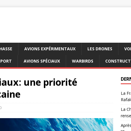
CHASSE
AVIONS EXPÉRIMENTAUX
LES DRONES
VO
SPORT
AVIONS SPÉCIAUX
WARBIRDS
CONSTRUCT
iaux: une priorité
DER
caine
La Fr
Rafal
0
La Ch
rens
Après