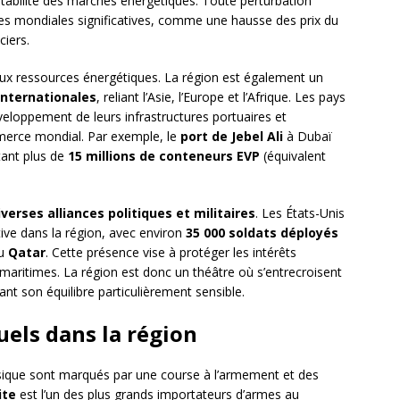
stabilité des marchés énergétiques. Toute perturbation
s mondiales significatives, comme une hausse des prix du
ciers.
 aux ressources énergétiques. La région est également un
nternationales
, reliant l’Asie, l’Europe et l’Afrique. Les pays
eloppement de leurs infrastructures portuaires et
mmerce mondial. Par exemple, le
port de Jebel Ali
à Dubaï
tant plus de
15 millions de conteneurs EVP
(équivalent
iverses alliances politiques et militaires
. Les États-Unis
tive dans la région, avec environ
35 000 soldats déployés
au
Qatar
. Cette présence vise à protéger les intérêts
 maritimes. La région est donc un théâtre où s’entrecroisent
ant son équilibre particulièrement sensible.
uels dans la région
sique sont marqués par une course à l’armement et des
ite
est l’un des plus grands importateurs d’armes au