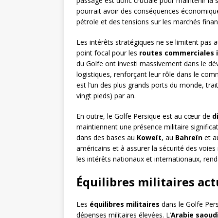
passage est donc cruciale pour maintenir la 
pourrait avoir des conséquences économique
pétrole et des tensions sur les marchés finan
Les intérêts stratégiques ne se limitent pas
point focal pour les
routes commerciales i
du Golfe ont investi massivement dans le dév
logistiques, renforçant leur rôle dans le co
est l’un des plus grands ports du monde, trai
vingt pieds) par an.
En outre, le Golfe Persique est au cœur de
d
maintiennent une présence militaire significa
dans des bases au
Koweït
, au
Bahreïn
et 
américains et à assurer la sécurité des voies
les intérêts nationaux et internationaux, rend
Équilibres militaires act
Les
équilibres militaires
dans le Golfe Per
dépenses militaires élevées. L’
Arabie saoud