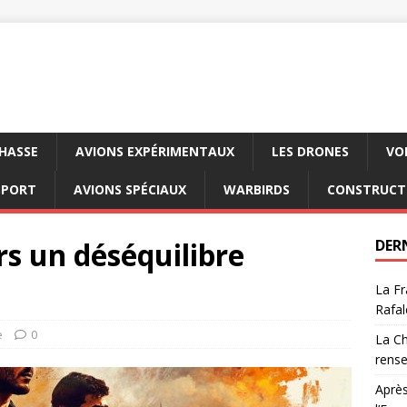
CHASSE
AVIONS EXPÉRIMENTAUX
LES DRONES
VO
SPORT
AVIONS SPÉCIAUX
WARBIRDS
CONSTRUCT
rs un déséquilibre
DER
La Fr
Rafal
e
0
La Ch
rens
Après