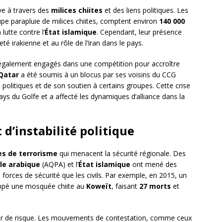
ive à travers des
milices chiites
et des liens politiques. Les
upe parapluie de milices chiites, comptent environ
140 000
lutte contre l’
État islamique
. Cependant, leur présence
é irakienne et au rôle de l’Iran dans le pays.
galement engagés dans une compétition pour accroître
Qatar
a été soumis à un blocus par ses voisins du CCG
politiques et de son soutien à certains groupes. Cette crise
ays du Golfe et a affecté les dynamiques d’alliance dans la
 d’instabilité politique
es de terrorisme
qui menacent la sécurité régionale. Des
le arabique
(AQPA) et l’
État islamique
ont mené des
s forces de sécurité que les civils. Par exemple, en 2015, un
rappé une mosquée chiite au
Koweït
, faisant
27 morts
et
cteur de risque. Les mouvements de contestation, comme ceux