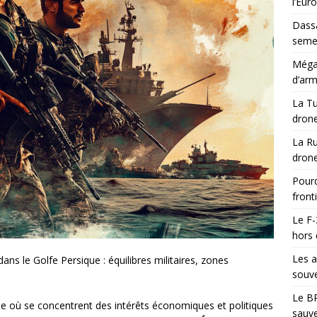
l’Eur
Dassa
semes
Méga-
d’arm
La Tu
drone
La Ru
drone
Pourq
front
Le F-
hors 
Les a
ans le Golfe Persique : équilibres militaires, zones
souve
Le BR
ue où se concentrent des intérêts économiques et politiques
sauve