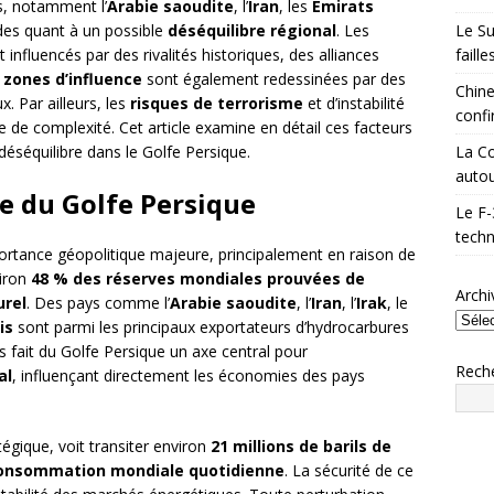
s, notamment l’
Arabie saoudite
, l’
Iran
, les
Émirats
Le Su
udes quant à un possible
déséquilibre régional
. Les
faill
 influencés par des rivalités historiques, des alliances
s
zones d’influence
sont également redessinées par des
Chine
x. Par ailleurs, les
risques de terrorisme
et d’instabilité
confi
 de complexité. Cet article examine en détail ces facteurs
La Co
déséquilibre dans le Golfe Persique.
autou
e du Golfe Persique
Le F-
techn
ortance géopolitique majeure, principalement en raison de
viron
48 % des réserves mondiales prouvées de
Archi
urel
. Des pays comme l’
Arabie saoudite
, l’
Iran
, l’
Irak
, le
is
sont parmi les principaux exportateurs d’hydrocarbures
 fait du Golfe Persique un axe central pour
Rech
al
, influençant directement les économies des pays
égique, voit transiter environ
21 millions de barils de
consommation mondiale quotidienne
. La sécurité de ce