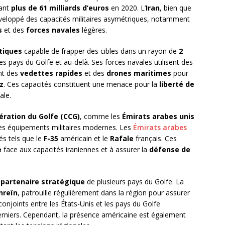
nant
plus de 61 milliards d’euros
en 2020. L’
Iran
, bien que
éveloppé des capacités militaires asymétriques, notamment
s
et des
forces navales
légères.
stiques
capable de frapper des cibles dans un rayon de
2
es pays du Golfe et au-delà. Ses forces navales utilisent des
nt des
vedettes rapides
et des
drones maritimes
pour
z
. Ces capacités constituent une menace pour la
liberté de
ale.
ération du Golfe (CCG)
, comme les
Émirats arabes unis
des équipements militaires modernes. Les
Émirats arabes
s tels que le
F-35
américain et le
Rafale
français. Ces
e
face aux capacités iraniennes et à assurer la
défense de
e
partenaire stratégique
de plusieurs pays du Golfe. La
hreïn
, patrouille régulièrement dans la région pour assurer
 conjoints entre les États-Unis et les pays du Golfe
erniers. Cependant, la présence américaine est également