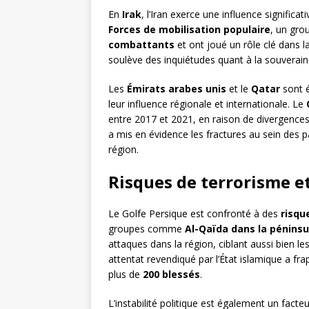
En
Irak
, l’Iran exerce une influence significat
Forces de mobilisation populaire
, un gro
combattants
et ont joué un rôle clé dans la 
soulève des inquiétudes quant à la souverainet
Les
Émirats arabes unis
et le
Qatar
sont é
leur influence régionale et internationale. Le
entre 2017 et 2021, en raison de divergences 
a mis en évidence les fractures au sein des p
région.
Risques de terrorisme et
Le Golfe Persique est confronté à des
risqu
groupes comme
Al-Qaïda dans la péninsu
attaques dans la région, ciblant aussi bien le
attentat revendiqué par l’État islamique a f
plus de
200 blessés
.
L’instabilité politique est également un fa