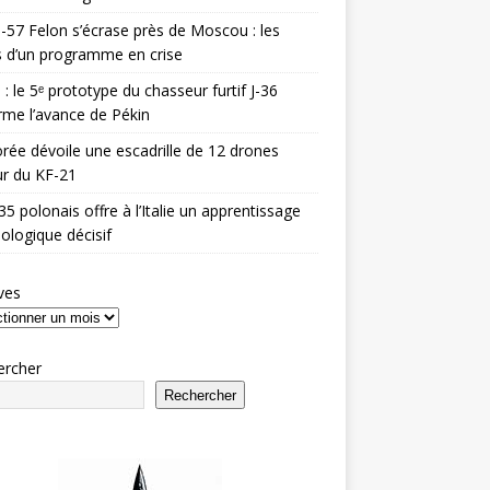
-57 Felon s’écrase près de Moscou : les
es d’un programme en crise
 : le 5ᵉ prototype du chasseur furtif J-36
rme l’avance de Pékin
rée dévoile une escadrille de 12 drones
r du KF-21
35 polonais offre à l’Italie un apprentissage
ologique décisif
ves
ercher
Rechercher