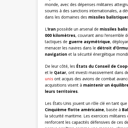
monde, avec des dépenses militaires atteig
soumis à des sanctions internationales, a d
dans les domaines des
missiles balistique
L’
Iran
possède un arsenal de
missiles bali
000 kilomètres
, couvrant ainsi l’ensemble d
tactiques de
guerre asymétrique
, déploya
menacer les navires dans le
détroit d’Ormu
navigation
et la sécurité énergétique mondi
De leur côté, les
États du Conseil de Coop
et le
Qatar
, ont investi massivement dans 
unis
ont acquis des avions de combat avancé
acquisitions visent à
maintenir un équilibr
leurs territoires
.
Les États-Unis jouent un rôle clé en tant qu
Cinquième flotte américaine
, basée à
Ba
la sécurité maritime. Les exercices militaires
renforcent les capacités défensives de ces d