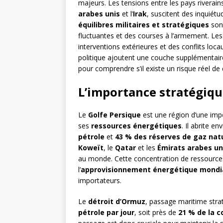
majeurs. Les tensions entre les pays riverain
arabes unis
et l’
Irak
, suscitent des inquiét
équilibres militaires et stratégiques
sont
fluctuantes et des courses à l’armement. Le
interventions extérieures et des conflits locau
politique ajoutent une couche supplémentaire
pour comprendre s’il existe un risque réel de 
L’importance stratégiqu
Le
Golfe Persique
est une région d’une imp
ses
ressources énergétiques
. Il abrite en
pétrole
et
43 % des réserves de gaz nat
Koweït
, le
Qatar
et les
Émirats arabes un
au monde. Cette concentration de ressources
l’
approvisionnement énergétique mondi
importateurs.
Le
détroit d’Ormuz
, passage maritime strat
pétrole par jour
, soit près de
21 % de la 