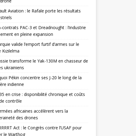
odrone
ult Aviation : le Rafale porte les résultats
triels
contrats PAC-3 et Dreadnought : l’industrie
ement en pleine expansion
rquie valide l’emport furtif d’armes sur le
 Kızılelma
ssie transforme le Yak-130M en chasseur de
s ukrainiens
uoi Pékin concentre ses J-20 le long de la
ière indienne
35 en crise : disponibilité chronique et coûts
de contrôle
rmées africaines accélèrent vers la
raineté des drones
RRRT Act : le Congrès contre l’USAF pour
r le Warthog