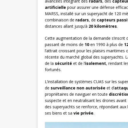
avancées intégrant des
radars
, des
capteur
artificielle
pour assurer une défense effica
MARSS, installé sur un superyacht de 120 mè
combinaison de
radars
, de
capteurs passi
distances allant jusqu’à
20 kilomètres
.
Cette augmentation de la demande s’inscrit 
passant de moins de
10
en 1990 à plus de
1
l’attrait croissant pour les plaisirs maritime
récente du marché global des superyachts. 
de la
sécurité
et de l’
isolement
, rendant le
fortunés.
L’installation de systèmes CUAS sur les supe
de
surveillance non autorisée
et d’
attaqu
propriétaires de naviguer en toute
discrétio
suspecte et en neutralisant les drones avant 
des superyachts se renforce, répondant aux b
ses biens et sa
vie privée
.