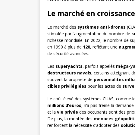
Le marché en croissance
Le marché des
systèmes anti-drones
(CUA
stimulée par l’augmentation du nombre de
s
richesse mondiale. En 2022, le nombre de su
en 1990 à plus de
120
, reflétant une
augment
de sécurité avancées.
Les
superyachts
, parfois appelés
méga-ya
destructeurs navals
, certains atteignant 
souvent la propriété de
personnalités infl
cibles privilégiées
pour les actes de
surve
Le coût élevé des systèmes CUAS, comme l
millions d’euros
, n’a pas freiné la demande 
et la
vie privée
des occupants sont des priori
De plus, la montée des
menaces géopolit
renforcent la nécessité d’adopter des
soluti