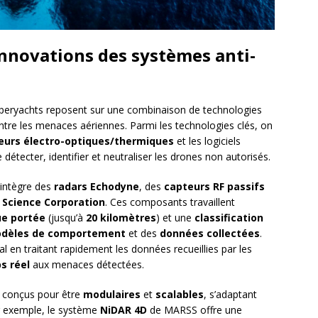
innovations des systèmes anti-
peryachts reposent sur une combinaison de technologies
ntre les menaces aériennes. Parmi les technologies clés, on
eurs électro-optiques/thermiques
et les logiciels
détecter, identifier et neutraliser les drones non autorisés.
 intègre des
radars Echodyne
, des
capteurs RF passifs
 Science Corporation
. Ces composants travaillent
ue portée
(jusqu’à
20 kilomètres
) et une
classification
dèles de comportement
et des
données collectées
.
al en traitant rapidement les données recueillies par les
s réel
aux menaces détectées.
 conçus pour être
modulaires
et
scalables
, s’adaptant
r exemple, le système
NiDAR 4D
de MARSS offre une