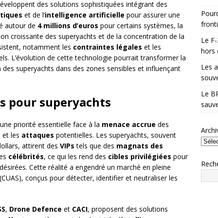
éveloppent des solutions sophistiquées intégrant des
Pourq
ptiques
et de l’
intelligence artificielle
pour assurer une
front
mé autour de
4 millions d’euros
pour certains systèmes, la
on croissante des superyachts et de la concentration de la
Le F-
bsistent, notamment les
contraintes légales
et les
hors 
s. L’évolution de cette technologie pourrait transformer la
Les a
on des superyachts dans des zones sensibles et influençant
souve
Le BR
es pour superyachts
sauve
ne priorité essentielle face à la
menace accrue
des
Archi
e
et les
attaques
potentielles. Les superyachts, souvent
ollars, attirent des
VIPs
tels que des
magnats des
des
célébrités
, ce qui les rend des
cibles privilégiées
pour
Rech
 désirées. Cette réalité a engendré un marché en pleine
(CUAS), conçus pour détecter, identifier et neutraliser les
SS
,
Drone Defence
et
CACI
, proposent des solutions