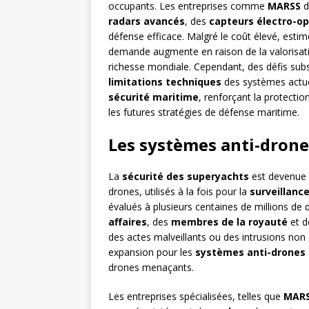
occupants. Les entreprises comme
MARSS
d
radars avancés
, des
capteurs électro-o
défense efficace. Malgré le coût élevé, esti
demande augmente en raison de la valorisati
richesse mondiale. Cependant, des défis su
limitations techniques
des systèmes actuel
sécurité maritime
, renforçant la protecti
les futures stratégies de défense maritime.
Les systèmes anti-dron
La
sécurité des superyachts
est devenue u
drones, utilisés à la fois pour la
surveillanc
évalués à plusieurs centaines de millions de d
affaires
, des
membres de la royauté
et 
des actes malveillants ou des intrusions non
expansion pour les
systèmes anti-drones
drones menaçants.
Les entreprises spécialisées, telles que
MAR