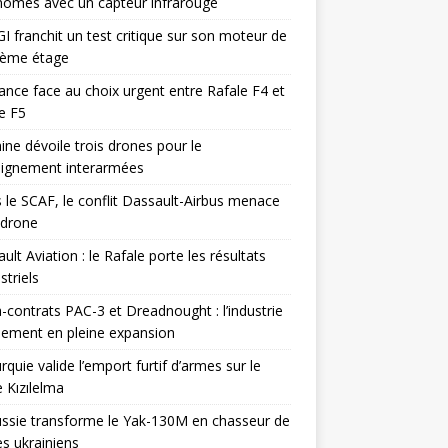
omes avec un capteur infrarouge
I franchit un test critique sur son moteur de
ième étage
ance face au choix urgent entre Rafale F4 et
e F5
ine dévoile trois drones pour le
eignement interarmées
 le SCAF, le conflit Dassault-Airbus menace
odrone
ult Aviation : le Rafale porte les résultats
triels
contrats PAC-3 et Dreadnought : l’industrie
ement en pleine expansion
rquie valide l’emport furtif d’armes sur le
 Kızılelma
ssie transforme le Yak-130M en chasseur de
s ukrainiens