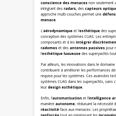
conscience des menaces
non seulement a
intégrant des
radars
, des
capteurs optiqu
approche multi-couches permet une
défens
menace
.
L’
aérodynamique
et l’
esthétique
des supe
conception des systèmes CUAS. Les entrepr
composants et à les
intégrer discrèteme
radomes
et des
antennes passives
pour m
l’
esthétique luxueuse
des superyachts tou
Par ailleurs, les innovations dans le domaine
contribuent à améliorer les performances de
requise pour les systèmes. Ces avancées te
systèmes CUAS dans les superyachts, sans 
leur
design esthétique
.
Enfin, l’
automatisation
et l’
intelligence art
manière
autonome
, réduisant la nécessité
réactivité
face aux menaces. Les propriétair
renforcée
tout en minimisant les
inconvén