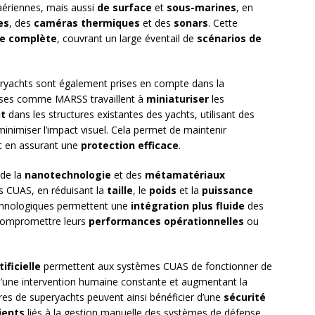
ériennes, mais aussi
de surface
et
sous-marines
, en
es
, des
caméras thermiques
et des
sonars
. Cette
e complète
, couvrant un large éventail de
scénarios de
ryachts sont également prises en compte dans la
ises comme MARSS travaillent à
miniaturiser
les
nt
dans les structures existantes des yachts, utilisant des
inimiser l’impact visuel. Cela permet de maintenir
t en assurant une
protection efficace
.
 de la
nanotechnologie
et des
métamatériaux
s CUAS, en réduisant la
taille
, le
poids
et la
puissance
chnologiques permettent une
intégration plus fluide
des
compromettre leurs
performances opérationnelles
ou
ificielle
permettent aux systèmes CUAS de fonctionner de
 d’une intervention humaine constante et augmentant la
es de superyachts peuvent ainsi bénéficier d’une
sécurité
ients
liés à la gestion manuelle des systèmes de défense.