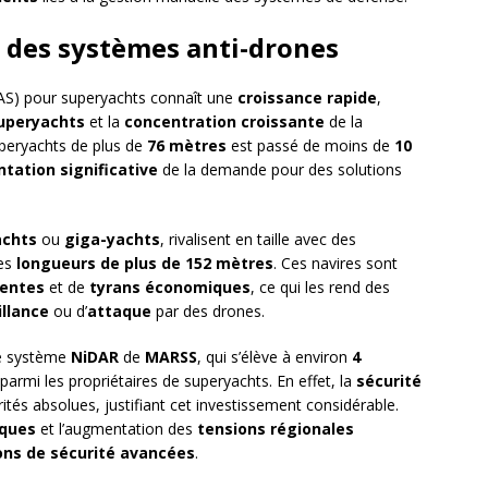
 des systèmes anti-drones
S) pour superyachts connaît une
croissance rapide
,
uperyachts
et la
concentration croissante
de la
peryachts de plus de
76 mètres
est passé de moins de
10
ation significative
de la demande pour des solutions
chts
ou
giga-yachts
, rivalisent en taille avec des
des
longueurs de plus de 152 mètres
. Ces navires sont
uentes
et de
tyrans économiques
, ce qui les rend des
illance
ou d’
attaque
par des drones.
e système
NiDAR
de
MARSS
, qui s’élève à environ
4
parmi les propriétaires de superyachts. En effet, la
sécurité
tés absolues, justifiant cet investissement considérable.
iques
et l’augmentation des
tensions régionales
ons de sécurité avancées
.