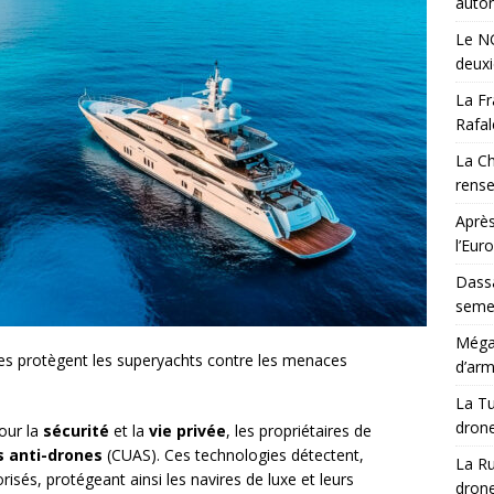
auton
Le NG
deux
La Fr
Rafal
La Ch
rens
Après
l’Eur
Dassa
semes
Méga-
s protègent les superyachts contre les menaces
d’arm
La Tu
drone
our la
sécurité
et la
vie privée
, les propriétaires de
 anti-drones
(CUAS). Ces technologies détectent,
La Ru
risés, protégeant ainsi les navires de luxe et leurs
drone