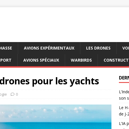
CHASSE
AVIONS EXPÉRIMENTAUX
LES DRONES
VO
SPORT
AVIONS SPÉCIAUX
WARBIRDS
CONSTRUCT
drones pour les yachts
DER
L’Ind
ogie
0
son s
Le H-
de J-
L’IA 