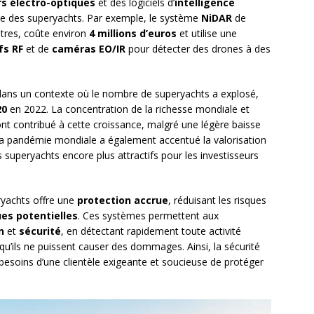
s électro-optiques
et des logiciels d’
intelligence
ce des superyachts. Par exemple, le système
NiDAR
de
tres, coûte environ
4 millions d’euros
et utilise une
fs RF
et de
caméras EO/IR
pour détecter des drones à des
dans un contexte où le nombre de superyachts a explosé,
20
en 2022. La concentration de la richesse mondiale et
s ont contribué à cette croissance, malgré une légère baisse
La pandémie mondiale a également accentué la valorisation
s superyachts encore plus attractifs pour les investisseurs
ryachts offre une
protection accrue
, réduisant les risques
es potentielles
. Ces systèmes permettent aux
n
et
sécurité
, en détectant rapidement toute activité
qu’ils ne puissent causer des dommages. Ainsi, la sécurité
esoins d’une clientèle exigeante et soucieuse de protéger