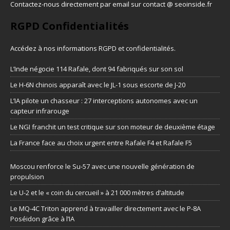
Contactez-nous directement par email sur contact @ seoinside.fr
RGPD Confidentialités
Accédez à nos informations
RGPD et confidentialités
.
L’Inde négocie 114 Rafale, dont 94 fabriqués sur son sol
Le H-6N chinois apparaît avec le JL-1 sous escorte de J-20
L’IA pilote un chasseur : 27 interceptions autonomes avec un
capteur infrarouge
Le NGI franchit un test critique sur son moteur de deuxième étage
La France face au choix urgent entre Rafale F4 et Rafale F5
Moscou renforce le Su-57 avec une nouvelle génération de
propulsion
Le U-2 et le « coin du cercueil » à 21 000 mètres d’altitude
Le MQ-4C Triton apprend à travailler directement avec le P-8A
Poséidon grâce à l’IA