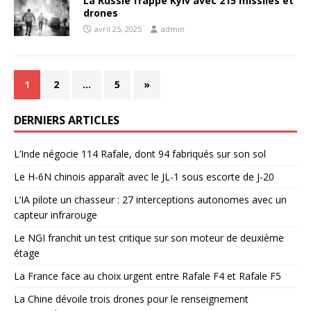
La Russie frappe Kyiv avec 215 missiles et
drones
avril 25, 2025
admin
1
2
…
5
»
DERNIERS ARTICLES
L’Inde négocie 114 Rafale, dont 94 fabriqués sur son sol
Le H-6N chinois apparaît avec le JL-1 sous escorte de J-20
L’IA pilote un chasseur : 27 interceptions autonomes avec un
capteur infrarouge
Le NGI franchit un test critique sur son moteur de deuxième
étage
La France face au choix urgent entre Rafale F4 et Rafale F5
La Chine dévoile trois drones pour le renseignement