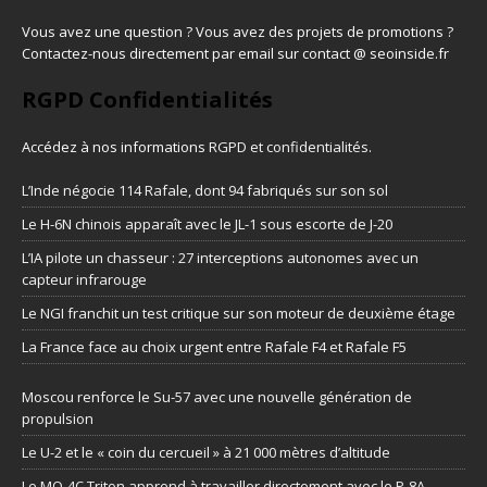
Vous avez une question ? Vous avez des projets de promotions ?
Contactez-nous directement par email sur contact @ seoinside.fr
RGPD Confidentialités
Accédez à nos informations
RGPD et confidentialités
.
L’Inde négocie 114 Rafale, dont 94 fabriqués sur son sol
Le H-6N chinois apparaît avec le JL-1 sous escorte de J-20
L’IA pilote un chasseur : 27 interceptions autonomes avec un
capteur infrarouge
Le NGI franchit un test critique sur son moteur de deuxième étage
La France face au choix urgent entre Rafale F4 et Rafale F5
Moscou renforce le Su-57 avec une nouvelle génération de
propulsion
Le U-2 et le « coin du cercueil » à 21 000 mètres d’altitude
Le MQ-4C Triton apprend à travailler directement avec le P-8A