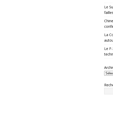
Le Su
faill
Chine
confi
La Co
autou
Le F-
techn
Archi
Rech