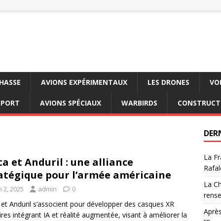
CHASSE
AVIONS EXPÉRIMENTAUX
LES DRONES
VO
SPORT
AVIONS SPÉCIAUX
WARBIRDS
CONSTRUCT
DER
La Fr
a et Anduril : une alliance
Rafal
atégique pour l’armée américaine
La Ch
n 2, 2025
admin
0
rens
et Anduril s’associent pour développer des casques XR
Après
aires intégrant IA et réalité augmentée, visant à améliorer la