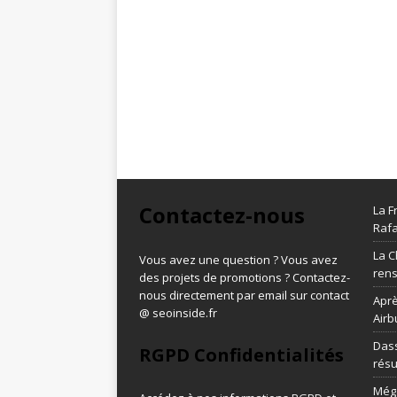
Contactez-nous
La F
Rafa
La C
Vous avez une question ? Vous avez
ren
des projets de promotions ? Contactez-
nous directement par email sur contact
Aprè
@ seoinside.fr
Airb
Dass
RGPD Confidentialités
résu
Méga