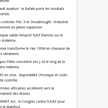
odrone
ult Aviation : le Rafale porte les résultats
triels
contrats PAC-3 et Dreadnought : l’industrie
ement en pleine expansion
rquie valide l’emport furtif d’armes sur le
 Kızılelma
ssie transforme le Yak-130M en chasseur de
s ukrainiens
uoi Pékin concentre ses J-20 le long de la
ière indienne
35 en crise : disponibilité chronique et coûts
de contrôle
rmées africaines accélèrent vers la
raineté des drones
RRRT Act : le Congrès contre l’USAF pour
r le Warthog