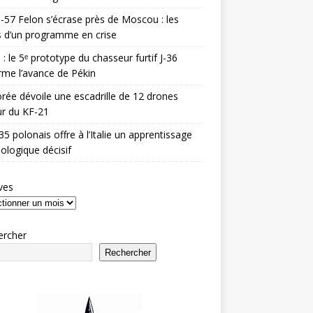
-57 Felon s’écrase près de Moscou : les
es d’un programme en crise
 : le 5ᵉ prototype du chasseur furtif J-36
rme l’avance de Pékin
rée dévoile une escadrille de 12 drones
r du KF-21
35 polonais offre à l’Italie un apprentissage
ologique décisif
ves
ercher
Rechercher