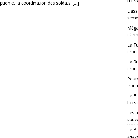
l’Eur
ption et la coordination des soldats.
[…]
Dassa
semes
Méga-
d’arm
La Tu
drone
La Ru
drone
Pourq
front
Le F-
hors 
Les a
souve
Le BR
sauve