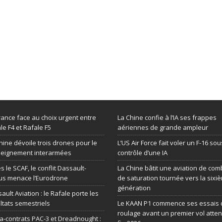
rance face au choix urgent entre
La Chine confie à l’IA ses frappes
le F4 et Rafale F5
aériennes de grande ampleur
hine dévoile trois drones pour le
L’US Air Force fait voler un F-16 sou
seignement interarmées
contrôle d’une IA
s le SCAF, le conflit Dassault-
La Chine bâtit une aviation de com
us menace l’Eurodrone
de saturation tournée vers la sixi
génération
ault Aviation : le Rafale porte les
ltats semestriels
Le KAAN P1 commence ses essais 
roulage avant un premier vol atte
-contrats PAC-3 et Dreadnought :