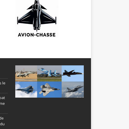
s le
bat
ème
de
ndu