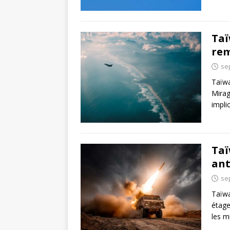
Taï
rem
se
Taïwa
Mirag
impli
Taï
ant
se
Taïwa
étage
les m