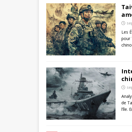
Tai
amé
se
Les É
pour 
chino
Int
chi
se
Analy
de Ta
l’île.