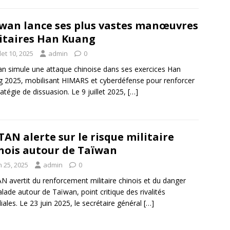
wan lance ses plus vastes manœuvres
itaires Han Kuang
llet 10, 2025
admin
0
n simule une attaque chinoise dans ses exercices Han
 2025, mobilisant HIMARS et cyberdéfense pour renforcer
ratégie de dissuasion. Le 9 juillet 2025,
[…]
TAN alerte sur le risque militaire
nois autour de Taïwan
n 25, 2025
admin
0
N avertit du renforcement militaire chinois et du danger
alade autour de Taïwan, point critique des rivalités
ales. Le 23 juin 2025, le secrétaire général
[…]