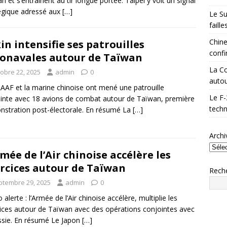
n et s’entraînent au tir longue portée. Taipei y voit un signal
égique adressé aux
[…]
Le Su
faill
Chine
in intensifie ses patrouilles
confi
onavales autour de Taïwan
La Co
tobre 22, 2025
admin
0
autou
AAF et la marine chinoise ont mené une patrouille
Le F-
inte avec 18 avions de combat autour de Taïwan, première
techn
stration post-électorale. En résumé La
[…]
Archi
rmée de l’Air chinoise accélère les
rcices autour de Taïwan
Rech
ptembre 29, 2025
admin
0
 alerte : l’Armée de l’Air chinoise accélère, multiplie les
ices autour de Taïwan avec des opérations conjointes avec
ssie. En résumé Le Japon
[…]