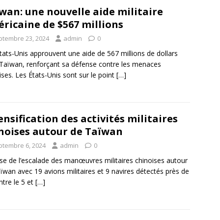
wan: une nouvelle aide militaire
ricaine de $567 millions
ptembre 23, 2024
admin
0
tats-Unis approuvent une aide de 567 millions de dollars
Taïwan, renforçant sa défense contre les menaces
ises. Les États-Unis sont sur le point
[…]
ensification des activités militaires
noises autour de Taïwan
ptembre 6, 2024
admin
0
se de l’escalade des manœuvres militaires chinoises autour
ïwan avec 19 avions militaires et 9 navires détectés près de
 Entre le 5 et
[…]