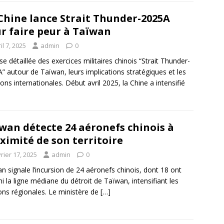
Chine lance Strait Thunder-2025A
r faire peur à Taïwan
il 7, 2025
admin
0
se détaillée des exercices militaires chinois “Strait Thunder-
” autour de Taïwan, leurs implications stratégiques et les
ions internationales. Début avril 2025, la Chine a intensifié
wan détecte 24 aéronefs chinois à
ximité de son territoire
rier 17, 2025
admin
0
n signale l’incursion de 24 aéronefs chinois, dont 18 ont
hi la ligne médiane du détroit de Taïwan, intensifiant les
ons régionales. Le ministère de
[…]