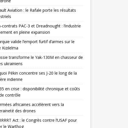
odrone
ult Aviation : le Rafale porte les résultats
triels
contrats PAC-3 et Dreadnought : l’industrie
ement en pleine expansion
rquie valide l’emport furtif d’armes sur le
 Kızılelma
ssie transforme le Yak-130M en chasseur de
s ukrainiens
uoi Pékin concentre ses J-20 le long de la
ière indienne
35 en crise : disponibilité chronique et coûts
de contrôle
rmées africaines accélèrent vers la
raineté des drones
RRRT Act : le Congrès contre l’USAF pour
r le Warthog