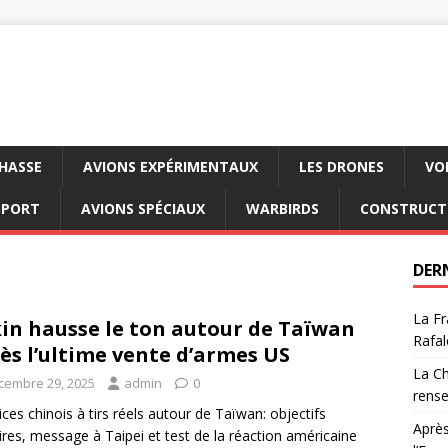
CHASSE
AVIONS EXPÉRIMENTAUX
LES DRONES
VO
SPORT
AVIONS SPÉCIAUX
WARBIRDS
CONSTRUCT
DER
La Fr
in hausse le ton autour de Taïwan
Rafal
ès l’ultime vente d’armes US
La Ch
cembre 29, 2025
admin
0
rens
ices chinois à tirs réels autour de Taïwan: objectifs
Après
aires, message à Taipei et test de la réaction américaine