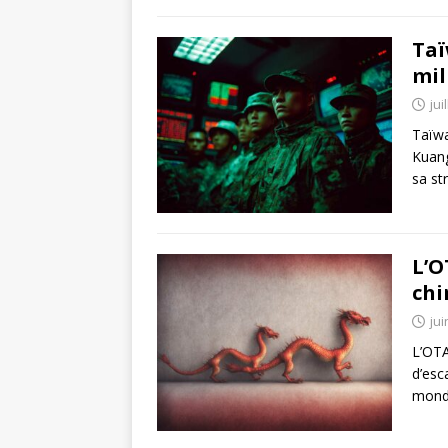
Taï
mil
jui
Taïwa
Kuang
sa st
L’O
chi
jui
L’OTA
d’esc
mondi