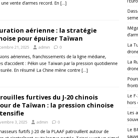
l’Eur
 une vente d’armes record. En
[…]
Dassa
semes
Méga-
uration aérienne : la stratégie
d’arm
noise pour épuiser Taïwan
La Tu
cembre 21, 2025
admin
0
drone
sions aériennes, franchissements de la ligne médiane,
La Ru
es d’accident : Pékin use Taïwan par la pression quotidienne
drone
surée. En résumé La Chine mène contre
[…]
Pourq
front
Le F-
rouilles furtives du J-20 chinois
hors 
our de Taïwan : la pression chinoise
ntensifie
Les a
souve
vembre 3, 2025
admin
0
Le BR
hasseurs furtifs J-20 de la PLAAF patrouillent autour de
sauve