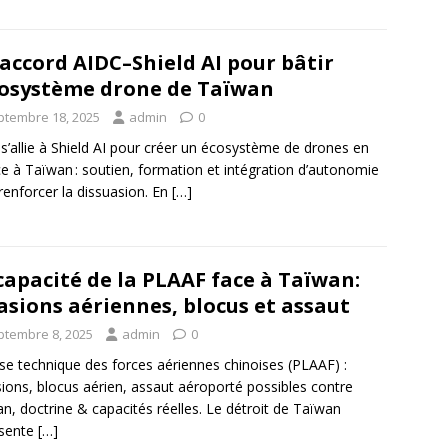
accord AIDC–Shield AI pour bâtir
cosystème drone de Taïwan
ptembre 18, 2025
admin
0
s’allie à Shield AI pour créer un écosystème de drones en
ce à Taïwan : soutien, formation et intégration d’autonomie
renforcer la dissuasion. En
[…]
capacité de la PLAAF face à Taïwan:
asions aériennes, blocus et assaut
ptembre 8, 2025
admin
0
se technique des forces aériennes chinoises (PLAAF) :
sions, blocus aérien, assaut aéroporté possibles contre
n, doctrine & capacités réelles. Le détroit de Taïwan
ésente
[…]