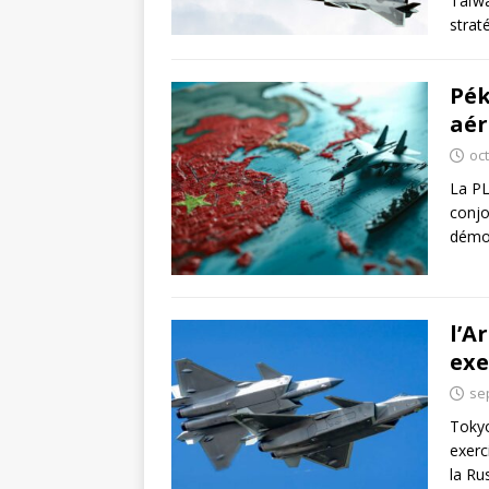
Taïwa
strat
Pék
aér
oc
La PL
conjo
démon
l’A
exe
se
Tokyo
exerc
la Ru