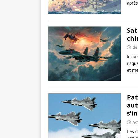
après
Sat
chi
dé
Incur
risqu
et me
Pat
aut
s’i
no
Les c