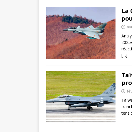
La 
pou
avr
Analy
2025A
réact
[…]
Taï
pro
fév
Taïwa
franc
tensi