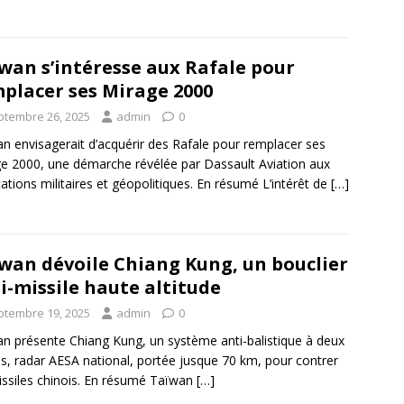
wan s’intéresse aux Rafale pour
placer ses Mirage 2000
ptembre 26, 2025
admin
0
n envisagerait d’acquérir des Rafale pour remplacer ses
e 2000, une démarche révélée par Dassault Aviation aux
cations militaires et géopolitiques. En résumé L’intérêt de
[…]
wan dévoile Chiang Kung, un bouclier
i-missile haute altitude
ptembre 19, 2025
admin
0
n présente Chiang Kung, un système anti-balistique à deux
s, radar AESA national, portée jusque 70 km, pour contrer
issiles chinois. En résumé Taïwan
[…]