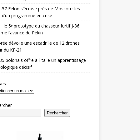
-57 Felon s’écrase près de Moscou : les
es d’un programme en crise
 : le 5ᵉ prototype du chasseur furtif J-36
rme l’avance de Pékin
rée dévoile une escadrille de 12 drones
r du KF-21
35 polonais offre à l’Italie un apprentissage
ologique décisif
ves
ercher
Rechercher