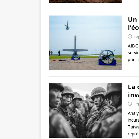
Un 
l’é
se
AIDC 
servi
pour 
La 
inv
se
Analy
incur
Taïwa
repr