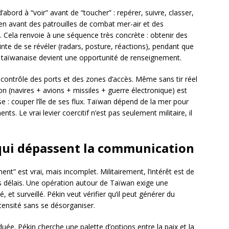
’abord à “voir” avant de “toucher” : repérer, suivre, classer,
en avant des patrouilles de combat mer-air et des
e. Cela renvoie à une séquence très concrète : obtenir des
nte de se révéler (radars, posture, réactions), pendant que
e taïwanaise devient une opportunité de renseignement.
de contrôle des ports et des zones d’accès. Même sans tir réel
tion (navires + avions + missiles + guerre électronique) est
se : couper l’île de ses flux. Taïwan dépend de la mer pour
ts. Le vrai levier coercitif n’est pas seulement militaire, il
s qui dépassent la communication
” est vrai, mais incomplet. Militairement, l’intérêt est de
délais. Une opération autour de Taïwan exige une
é, et surveillé. Pékin veut vérifier qu’il peut générer du
intensité sans se désorganiser.
duée. Pékin cherche une palette d’options entre la paix et la