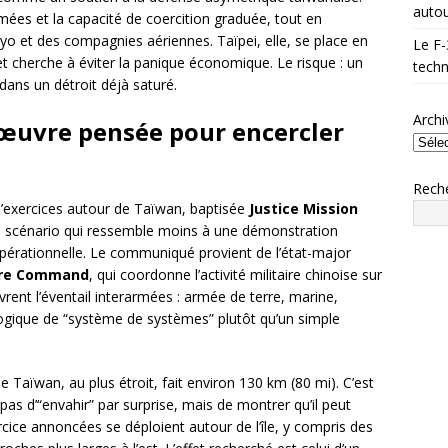
autou
rmées et la capacité de coercition graduée, tout en
o et des compagnies aériennes. Taïpei, elle, se place en
Le F-
t cherche à éviter la panique économique. Le risque : un
techn
dans un détroit déjà saturé.
Archi
œuvre pensée pour encercler
Rech
’exercices autour de Taïwan, baptisée
Justice Mission
un scénario qui ressemble moins à une démonstration
opérationnelle. Le communiqué provient de l’état-major
tre Command
, qui coordonne l’activité militaire chinoise sur
rent l’éventail interarmées : armée de terre, marine,
logique de “système de systèmes” plutôt qu’un simple
 Taïwan, au plus étroit, fait environ 130 km (80 mi). C’est
 pas d’“envahir” par surprise, mais de montrer qu’il peut
rcice annoncées se déploient autour de l’île, y compris des