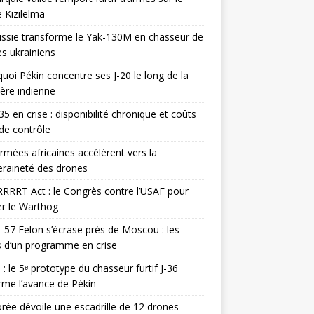
 Kızılelma
ssie transforme le Yak-130M en chasseur de
s ukrainiens
uoi Pékin concentre ses J-20 le long de la
ière indienne
35 en crise : disponibilité chronique et coûts
de contrôle
rmées africaines accélèrent vers la
raineté des drones
RRRT Act : le Congrès contre l’USAF pour
r le Warthog
-57 Felon s’écrase près de Moscou : les
es d’un programme en crise
 : le 5ᵉ prototype du chasseur furtif J-36
rme l’avance de Pékin
rée dévoile une escadrille de 12 drones