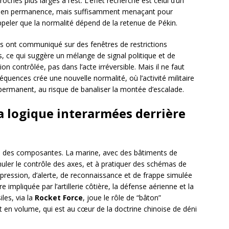
ches plus larges à l’est. L’effet recherché est celui d’un
e en permanence, mais suffisamment menaçant pour
ppeler que la normalité dépend de la retenue de Pékin.
ises ont communiqué sur des fenêtres de restrictions
, ce qui suggère un mélange de signal politique et de
n contrôlée, pas dans l’acte irréversible. Mais il ne faut
quences crée une nouvelle normalité, où l’activité militaire
permanent, au risque de banaliser la montée d’escalade.
a logique interarmées derrière
on des composantes. La marine, avec des bâtiments de
imuler le contrôle des axes, et à pratiquer des schémas de
e pression, d’alerte, de reconnaissance et de frappe simulée
e impliquée par l’artillerie côtière, la défense aérienne et la
les, via la
Rocket Force
, joue le rôle de “bâton”
, et en volume, qui est au cœur de la doctrine chinoise de déni