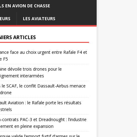
LS EN AVION DE CHASSE
EURS
LES AVIATEURS
NIERS ARTICLES
ance face au choix urgent entre Rafale F4 et
e F5
ine dévoile trois drones pour le
eignement interarmées
 le SCAF, le conflit Dassault-Airbus menace
odrone
ult Aviation : le Rafale porte les résultats
triels
contrats PAC-3 et Dreadnought : l’industrie
ement en pleine expansion
rquie valide l’emport furtif d’armes sur le