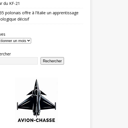
r du KF-21
35 polonais offre à l’Italie un apprentissage
ologique décisif
ves
ercher
Rechercher