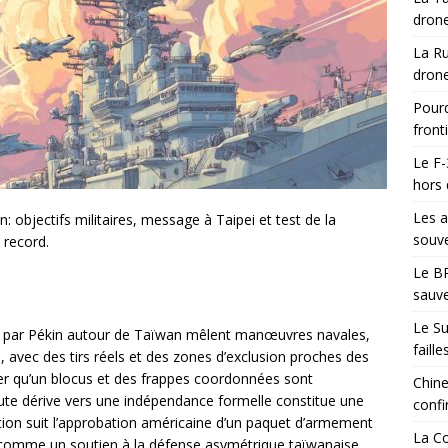
drone
La Ru
drone
Pourq
front
Le F-
hors 
Les a
n: objectifs militaires, message à Taipei et test de la
souve
 record.
Le BR
sauve
Le Su
és par Pékin autour de Taïwan mêlent manœuvres navales,
faill
, avec des tirs réels et des zones d’exclusion proches des
trer qu’un blocus et des frappes coordonnées sont
Chine
oute dérive vers une indépendance formelle constitue une
confi
ration suit l’approbation américaine d’un paquet d’armement
La Co
é comme un soutien à la défense asymétrique taïwanaise.