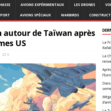
CHASSE
AVIONS EXPÉRIMENTAUX
LES DRONES
VO
SPORT
AVIONS SPÉCIAUX
WARBIRDS
CONSTRUCT
n autour de Taïwan après
DER
rmes US
La Fr
Rafal
0
La Ch
rens
Après
l’Eur
Dassa
semes
Méga-
d’arm
La Tu