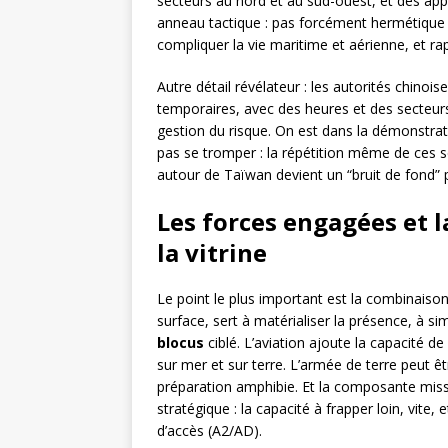
secteurs au nord et au sud-ouest, et des appro
anneau tactique : pas forcément hermétiqu
compliquer la vie maritime et aérienne, et ra
Autre détail révélateur : les autorités chino
temporaires, avec des heures et des secteurs
gestion du risque. On est dans la démonstratio
pas se tromper : la répétition même de ces sé
autour de Taïwan devient un “bruit de fond” 
Les forces engagées et l
la vitrine
Le point le plus important est la combinais
surface, sert à matérialiser la présence, à s
blocus
ciblé. L’aviation ajoute la capacité d
sur mer et sur terre. L’armée de terre peut êtr
préparation amphibie. Et la composante missi
stratégique : la capacité à frapper loin, vite
d’accès (A2/AD).