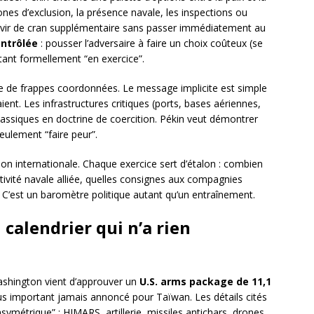
 zones d’exclusion, la présence navale, les inspections ou
servir de cran supplémentaire sans passer immédiatement au
ntrôlée
: pousser l’adversaire à faire un choix coûteux (se
tant formellement “en exercice”.
ce de frappes coordonnées. Le message implicite est simple
aient. Les infrastructures critiques (ports, bases aériennes,
lassiques en doctrine de coercition. Pékin veut démontrer
seulement “faire peur”.
tion internationale. Chaque exercice sert d’étalon : combien
tivité navale alliée, quelles consignes aux compagnies
’est un baromètre politique autant qu’un entraînement.
 calendrier qui n’a rien
shington vient d’approuver un
U.S. arms package de 11,1
s important jamais annoncé pour Taïwan. Les détails cités
symétrique” : HIMARS, artillerie, missiles antichars, drones