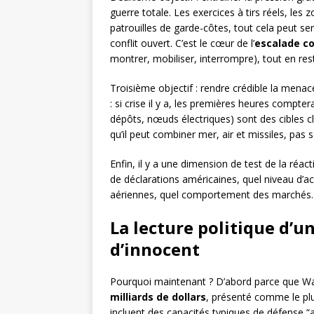
guerre totale. Les exercices à tirs réels, les
patrouilles de garde-côtes, tout cela peut 
conflit ouvert. C’est le cœur de l’
escalade co
montrer, mobiliser, interrompre), tout en res
Troisième objectif : rendre crédible la mena
: si crise il y a, les premières heures compter
dépôts, nœuds électriques) sont des cibles c
qu’il peut combiner mer, air et missiles, pas 
Enfin, il y a une dimension de test de la réac
de déclarations américaines, quel niveau d’ac
aériennes, quel comportement des marchés. C
La lecture politique d’un
d’innocent
Pourquoi maintenant ? D’abord parce que Wa
milliards de dollars
, présenté comme le plu
incluent des capacités typiques de défense “a