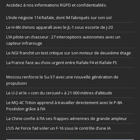
Accédez à nos informations
RGPD et confidentialités
.
L’Inde négocie 114 Rafale, dont 94 fabriqués sur son sol
Le H-6N chinois apparaît avec le JL-1 sous escorte de J-20
L’IA pilote un chasseur : 27 interceptions autonomes avec un
capteur infrarouge
Le NGI franchit un test critique sur son moteur de deuxième étage
La France face au choix urgent entre Rafale F4 et Rafale F5
Moscou renforce le Su-57 avec une nouvelle génération de
propulsion
Le U-2 et le « coin du cercueil » à 21 000 mètres d’altitude
Le MQ-4C Triton apprend à travailler directement avec le P-8A
Poséidon grâce à l’IA
La Chine confie à l’IA ses frappes aériennes de grande ampleur
L’US Air Force fait voler un F-16 sous le contrôle d’une IA