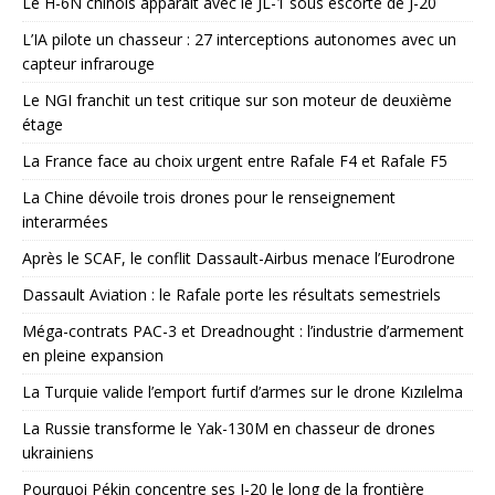
Le H-6N chinois apparaît avec le JL-1 sous escorte de J-20
L’IA pilote un chasseur : 27 interceptions autonomes avec un
capteur infrarouge
Le NGI franchit un test critique sur son moteur de deuxième
étage
La France face au choix urgent entre Rafale F4 et Rafale F5
La Chine dévoile trois drones pour le renseignement
interarmées
Après le SCAF, le conflit Dassault-Airbus menace l’Eurodrone
Dassault Aviation : le Rafale porte les résultats semestriels
Méga-contrats PAC-3 et Dreadnought : l’industrie d’armement
en pleine expansion
La Turquie valide l’emport furtif d’armes sur le drone Kızılelma
La Russie transforme le Yak-130M en chasseur de drones
ukrainiens
Pourquoi Pékin concentre ses J-20 le long de la frontière