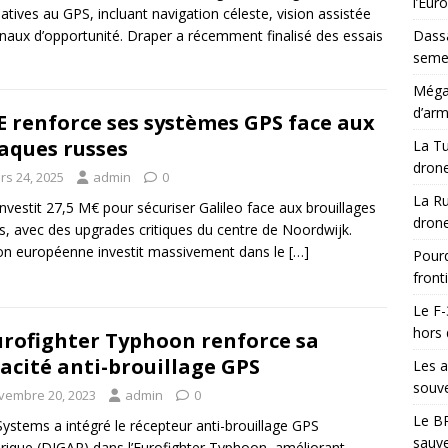
l’Eur
natives au GPS, incluant navigation céleste, vision assistée
gnaux d’opportunité. Draper a récemment finalisé des essais
Dassa
semes
Méga-
d’arm
E renforce ses systèmes GPS face aux
aques russes
La Tu
drone
rs 24, 2025
admin
0
La Ru
investit 27,5 M€ pour sécuriser Galileo face aux brouillages
drone
s, avec des upgrades critiques du centre de Noordwijk.
on européenne investit massivement dans le
[…]
Pourq
front
Le F-
hors 
urofighter Typhoon renforce sa
acité anti-brouillage GPS
Les a
souve
vembre 20, 2023
admin
0
Le BR
ystems a intégré le récepteur anti-brouillage GPS
sauve
ique (DIGAR) dans l’Eurofighter Typhoon, améliorant