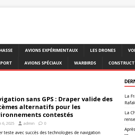
CHASSE
AVIONS EXPÉRIMENTAUX
LES DRONES
VO
SPORT
AVIONS SPÉCIAUX
WARBIRDS
CONSTRUCT
DER
La Fr
igation sans GPS : Draper valide des
Rafal
tèmes alternatifs pour les
La Ch
ironnements contestés
rens
n 6, 2025
admin
0
Après
r teste avec succès des technologies de navigation