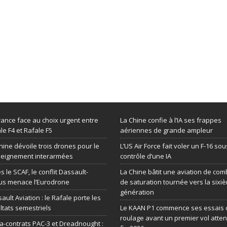
rance face au choix urgent entre
La Chine confie à l’IA ses frappes
le F4 et Rafale F5
aériennes de grande ampleur
hine dévoile trois drones pour le
L’US Air Force fait voler un F-16 sou
seignement interarmées
contrôle d’une IA
s le SCAF, le conflit Dassault-
La Chine bâtit une aviation de com
us menace l’Eurodrone
de saturation tournée vers la sixi
génération
ault Aviation : le Rafale porte les
ltats semestriels
Le KAAN P1 commence ses essais 
roulage avant un premier vol atte
-contrats PAC-3 et Dreadnought :