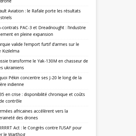
odrone
ult Aviation : le Rafale porte les résultats
triels
contrats PAC-3 et Dreadnought : l’industrie
ement en pleine expansion
rquie valide l’emport furtif d’armes sur le
 Kızılelma
ssie transforme le Yak-130M en chasseur de
s ukrainiens
uoi Pékin concentre ses J-20 le long de la
ière indienne
35 en crise : disponibilité chronique et coûts
de contrôle
rmées africaines accélèrent vers la
raineté des drones
RRRT Act : le Congrès contre l’USAF pour
r le Warthog