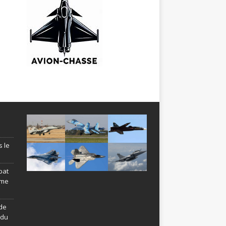
s le
bat
ème
de
ndu