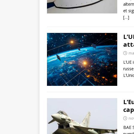
alter
et si
[…]
L’U
att
ma
L’UE 
russe
L’Uni
L’E
cap
no
BAE S
numér