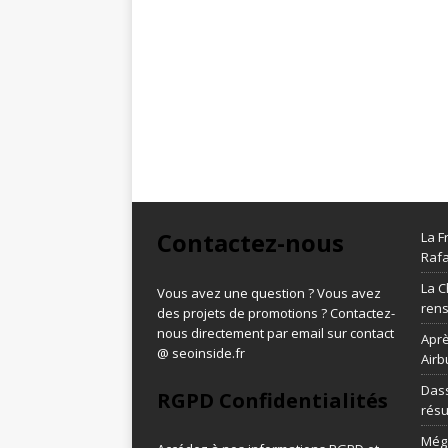
Contactez-nous
La F
Rafa
La C
Vous avez une question ? Vous avez
ren
des projets de promotions ? Contactez-
nous directement par email sur contact
Aprè
@ seoinside.fr
Airb
Dass
RGPD Confidentialités
résu
Méga