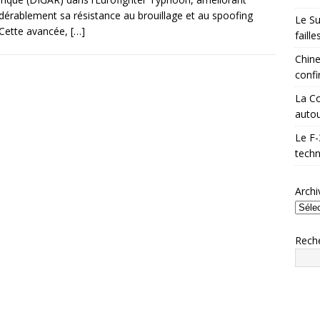
dérablement sa résistance au brouillage et au spoofing
Le Su
Cette avancée,
[…]
faill
Chine
confi
La Co
autou
Le F-
techn
Archi
Rech