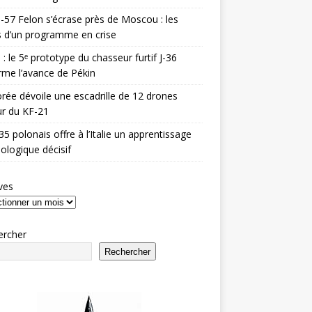
-57 Felon s’écrase près de Moscou : les
es d’un programme en crise
 : le 5ᵉ prototype du chasseur furtif J-36
rme l’avance de Pékin
rée dévoile une escadrille de 12 drones
r du KF-21
35 polonais offre à l’Italie un apprentissage
ologique décisif
ves
ercher
Rechercher