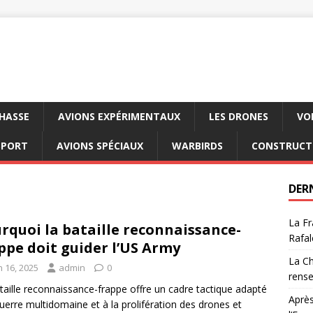
CHASSE
AVIONS EXPÉRIMENTAUX
LES DRONES
VO
SPORT
AVIONS SPÉCIAUX
WARBIRDS
CONSTRUCT
DER
La Fr
rquoi la bataille reconnaissance-
Rafal
ppe doit guider l’US Army
La Ch
n 16, 2025
admin
0
rens
taille reconnaissance-frappe offre un cadre tactique adapté
Après
guerre multidomaine et à la prolifération des drones et