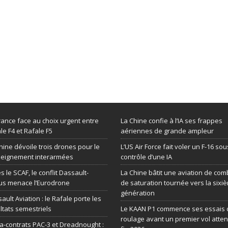
rance face au choix urgent entre
La Chine confie à l’IA ses frappes
le F4 et Rafale F5
aériennes de grande ampleur
hine dévoile trois drones pour le
L’US Air Force fait voler un F-16 sou
seignement interarmées
contrôle d’une IA
s le SCAF, le conflit Dassault-
La Chine bâtit une aviation de com
us menace l’Eurodrone
de saturation tournée vers la sixi
génération
ault Aviation : le Rafale porte les
ltats semestriels
Le KAAN P1 commence ses essais 
roulage avant un premier vol atte
-contrats PAC-3 et Dreadnought :