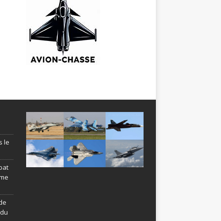
s le
bat
ème
de
ndu