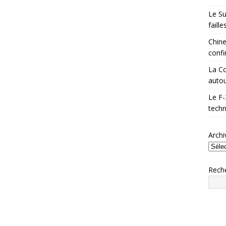
Le Su
faill
Chine
confi
La Co
autou
Le F-
techn
Archi
Rech