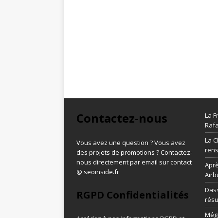
Contactez-nous
La F
Rafa
La C
Vous avez une question ? Vous avez
ren
des projets de promotions ? Contactez-
nous directement par email sur contact
Aprè
@ seoinside.fr
Airb
Dass
RGPD Confidentialités
résu
Méga