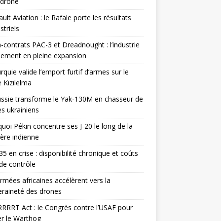
odrone
ult Aviation : le Rafale porte les résultats
triels
contrats PAC-3 et Dreadnought : l’industrie
ement en pleine expansion
rquie valide l’emport furtif d’armes sur le
 Kızılelma
ssie transforme le Yak-130M en chasseur de
s ukrainiens
uoi Pékin concentre ses J-20 le long de la
ière indienne
35 en crise : disponibilité chronique et coûts
de contrôle
rmées africaines accélèrent vers la
raineté des drones
RRRT Act : le Congrès contre l’USAF pour
r le Warthog