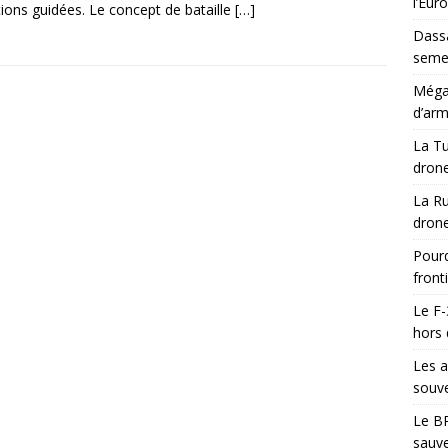
l’Eur
ions guidées. Le concept de bataille
[…]
Dassa
semes
Méga-
d’arm
La Tu
drone
La Ru
drone
Pourq
front
Le F-
hors 
Les a
souve
Le BR
sauve