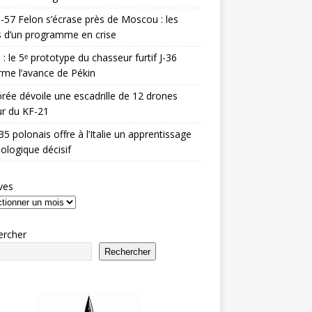
-57 Felon s’écrase près de Moscou : les
es d’un programme en crise
 : le 5ᵉ prototype du chasseur furtif J-36
rme l’avance de Pékin
rée dévoile une escadrille de 12 drones
r du KF-21
35 polonais offre à l’Italie un apprentissage
ologique décisif
ves
ercher
Rechercher