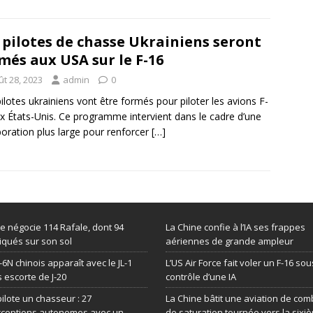
 pilotes de chasse Ukrainiens seront
més aux USA sur le F-16
ût 28, 2023
admin
0
ilotes ukrainiens vont être formés pour piloter les avions F-
x États-Unis. Ce programme intervient dans le cadre d’une
boration plus large pour renforcer
[…]
de négocie 114 Rafale, dont 94
La Chine confie à l’IA ses frappes
iqués sur son sol
aériennes de grande ampleur
-6N chinois apparaît avec le JL-1
L’US Air Force fait voler un F-16 sou
 escorte de J-20
contrôle d’une IA
 pilote un chasseur : 27
La Chine bâtit une aviation de com
rceptions autonomes avec un
de saturation tournée vers la sixi