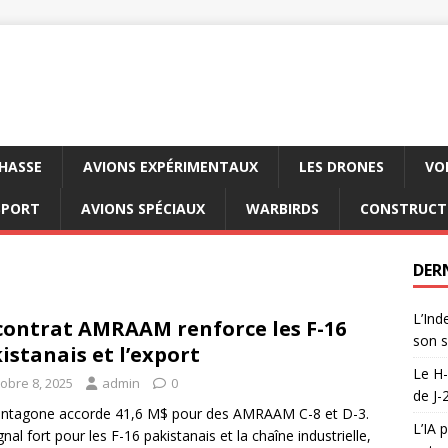
CHASSE
AVIONS EXPÉRIMENTAUX
LES DRONES
VO
SPORT
AVIONS SPÉCIAUX
WARBIRDS
CONSTRUCT
DER
L’Ind
contrat AMRAAM renforce les F-16
son s
istanais et l’export
Le H-
tobre 8, 2025
admin
0
de J-
entagone accorde 41,6 M$ pour des AMRAAM C-8 et D-3.
L’IA 
gnal fort pour les F-16 pakistanais et la chaîne industrielle,