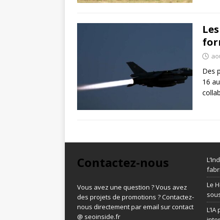
Les
for
ao
Des p
16 au
colla
Contactez-nous
L’In
fabr
Le H
Vous avez une question ? Vous avez
sous
des projets de promotions ? Contactez-
nous directement par email sur contact
L’IA
@ seoinside.fr
inte