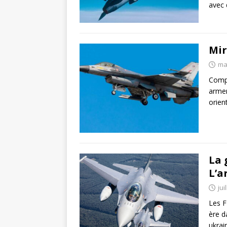
avec 
Mir
ma
Compa
armem
orien
La 
L’a
jui
Les F
ère d
ukrai