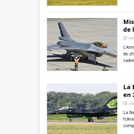
Mis
de 
no
L’Arm
de ch
cadre
La 
en 
oc
La Be
l’Ukr
compr