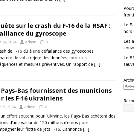
Pourq
front
uête sur le crash du F-16 de la RSAF :
Le F-
hors 
aillance du gyroscope
Les a
n 24, 2024
admin
0
souve
ash de F-16 dû à une défaillance des gyroscopes.
inateur de vol a rejeté des données correctes.
Le BR
quences et mesures préventives. Un rapport de
[…]
sauve
Archi
 Pays-Bas fournissent des munitions
r les F-16 ukrainiens
Rech
il 5, 2024
admin
0
un effort soutenu pour l’Ukraine, les Pays-Bas achètent des
ions d’une valeur de 150 millions d’euros pour
pagner leur flotte de jets F-16. L’annonce
[…]