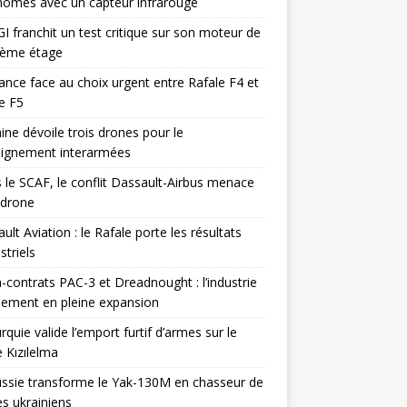
omes avec un capteur infrarouge
I franchit un test critique sur son moteur de
ième étage
ance face au choix urgent entre Rafale F4 et
e F5
ine dévoile trois drones pour le
eignement interarmées
 le SCAF, le conflit Dassault-Airbus menace
odrone
ult Aviation : le Rafale porte les résultats
triels
contrats PAC-3 et Dreadnought : l’industrie
ement en pleine expansion
rquie valide l’emport furtif d’armes sur le
 Kızılelma
ssie transforme le Yak-130M en chasseur de
s ukrainiens