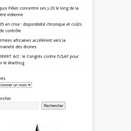
uoi Pékin concentre ses J-20 le long de la
ière indienne
35 en crise : disponibilité chronique et coûts
de contrôle
rmées africaines accélèrent vers la
raineté des drones
RRRT Act : le Congrès contre l’USAF pour
r le Warthog
ves
ercher
Rechercher