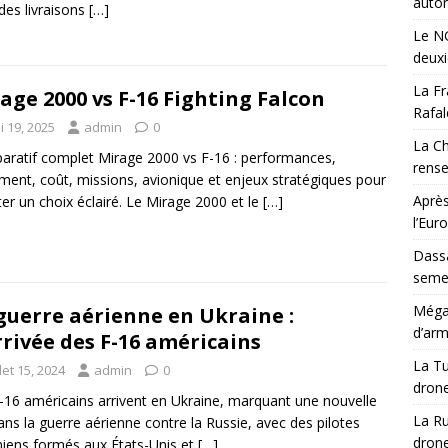
auton
des livraisons
[…]
Le NG
deux
La Fr
age 2000 vs F-16 Fighting Falcon
Rafal
i 19, 2025
admin
0
La Ch
ratif complet Mirage 2000 vs F-16 : performances,
rens
ent, coût, missions, avionique et enjeux stratégiques pour
Après
ter un choix éclairé. Le Mirage 2000 et le
[…]
l’Eur
Dassa
semes
Méga-
guerre aérienne en Ukraine :
d’arm
rrivée des F-16 américains
La Tu
llet 15, 2024
admin
0
drone
-16 américains arrivent en Ukraine, marquant une nouvelle
La Ru
ans la guerre aérienne contre la Russie, avec des pilotes
drone
niens formés aux États-Unis et
[…]