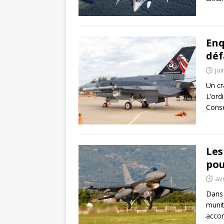
Enq
déf
jui
Un cr
L’ord
Consé
Les
pou
avr
Dans 
munit
accom