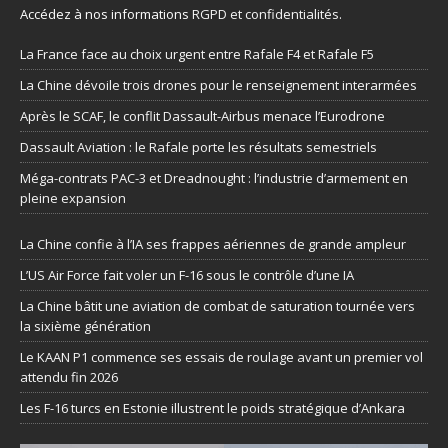
Accédez à nos informations
RGPD et confidentialités
.
La France face au choix urgent entre Rafale F4 et Rafale F5
La Chine dévoile trois drones pour le renseignement interarmées
Après le SCAF, le conflit Dassault-Airbus menace l’Eurodrone
Dassault Aviation : le Rafale porte les résultats semestriels
Méga-contrats PAC-3 et Dreadnought : l’industrie d’armement en
pleine expansion
La Chine confie à l’IA ses frappes aériennes de grande ampleur
L’US Air Force fait voler un F-16 sous le contrôle d’une IA
La Chine bâtit une aviation de combat de saturation tournée vers
la sixième génération
Le KAAN P1 commence ses essais de roulage avant un premier vol
attendu fin 2026
Les F-16 turcs en Estonie illustrent le poids stratégique d’Ankara