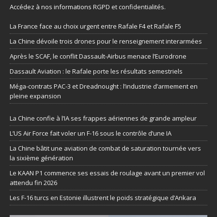
Accédez à nos informations
RGPD et confidentialités
.
La France face au choix urgent entre Rafale F4 et Rafale F5
La Chine dévoile trois drones pour le renseignement interarmées
Après le SCAF, le conflit Dassault-Airbus menace l’Eurodrone
Dassault Aviation : le Rafale porte les résultats semestriels
Méga-contrats PAC-3 et Dreadnought : l’industrie d’armement en
pleine expansion
La Chine confie à l’IA ses frappes aériennes de grande ampleur
L’US Air Force fait voler un F-16 sous le contrôle d’une IA
La Chine bâtit une aviation de combat de saturation tournée vers
la sixième génération
Le KAAN P1 commence ses essais de roulage avant un premier vol
attendu fin 2026
Les F-16 turcs en Estonie illustrent le poids stratégique d’Ankara