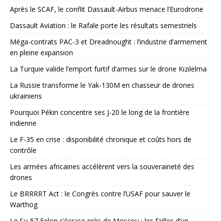
Après le SCAF, le conflit Dassault-Airbus menace l’Eurodrone
Dassault Aviation : le Rafale porte les résultats semestriels
Méga-contrats PAC-3 et Dreadnought : l’industrie d’armement
en pleine expansion
La Turquie valide l’emport furtif d’armes sur le drone Kızılelma
La Russie transforme le Yak-130M en chasseur de drones
ukrainiens
Pourquoi Pékin concentre ses J-20 le long de la frontière
indienne
Le F-35 en crise : disponibilité chronique et coûts hors de
contrôle
Les armées africaines accélèrent vers la souveraineté des
drones
Le BRRRRT Act : le Congrès contre l’USAF pour sauver le
Warthog
Le Su-57 Felon s’écrase près de Moscou : les failles d’un