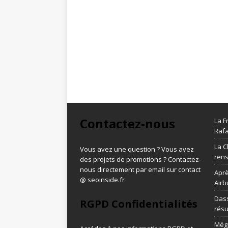
Contactez-nous
La F
Rafa
La C
Vous avez une question ? Vous avez
ren
des projets de promotions ? Contactez-
nous directement par email sur contact
Aprè
@ seoinside.fr
Airb
Dass
RGPD Confidentialités
résu
Méga