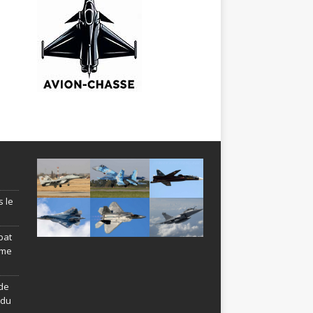
s le
bat
ème
de
ndu