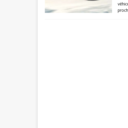
véhic
proch