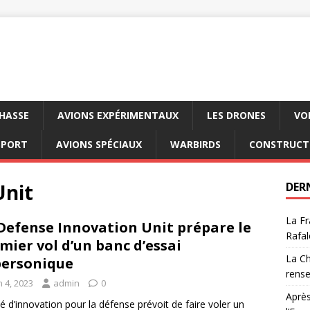
CHASSE
AVIONS EXPÉRIMENTAUX
LES DRONES
VO
SPORT
AVIONS SPÉCIAUX
WARBIRDS
CONSTRUCT
Unit
DER
La Fr
Defense Innovation Unit prépare le
Rafal
mier vol d’un banc d’essai
La Ch
ersonique
rens
n 4, 2023
admin
0
Après
té d’innovation pour la défense prévoit de faire voler un