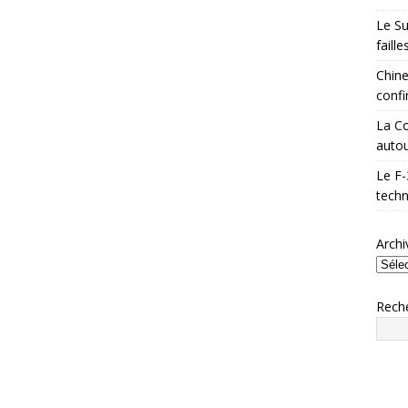
Le Su
faill
Chine
confi
La Co
autou
Le F-
techn
Archi
Rech