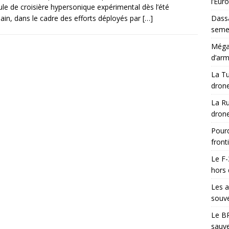
l’Eur
ule de croisière hypersonique expérimental dès l’été
ain, dans le cadre des efforts déployés par
[…]
Dassa
semes
Méga-
d’arm
La Tu
drone
La Ru
drone
Pourq
front
Le F-
hors 
Les a
souve
Le BR
sauve