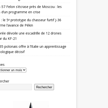
-57 Felon s’écrase près de Moscou : les
es d’un programme en crise
 : le 5ᵉ prototype du chasseur furtif J-36
rme l’avance de Pékin
rée dévoile une escadrille de 12 drones
r du KF-21
35 polonais offre à l’Italie un apprentissage
ologique décisif
ves
ercher
Rechercher