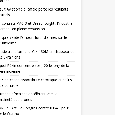
odrone
ult Aviation : le Rafale porte les résultats
triels
contrats PAC-3 et Dreadnought : l’industrie
ement en pleine expansion
rquie valide l’emport furtif d’armes sur le
 Kızılelma
ssie transforme le Yak-130M en chasseur de
s ukrainiens
uoi Pékin concentre ses J-20 le long de la
ière indienne
35 en crise : disponibilité chronique et coûts
de contrôle
rmées africaines accélèrent vers la
raineté des drones
RRRT Act : le Congrès contre l’USAF pour
r le Warthog