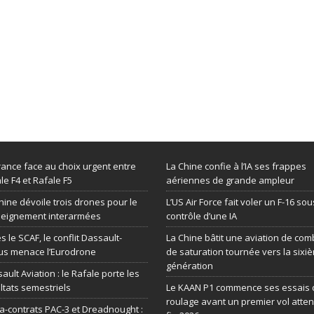
rance face au choix urgent entre
La Chine confie à l’IA ses frappes
le F4 et Rafale F5
aériennes de grande ampleur
hine dévoile trois drones pour le
L’US Air Force fait voler un F-16 sou
seignement interarmées
contrôle d’une IA
s le SCAF, le conflit Dassault-
La Chine bâtit une aviation de com
us menace l’Eurodrone
de saturation tournée vers la sixi
génération
ault Aviation : le Rafale porte les
ltats semestriels
Le KAAN P1 commence ses essais 
roulage avant un premier vol atte
-contrats PAC-3 et Dreadnought :