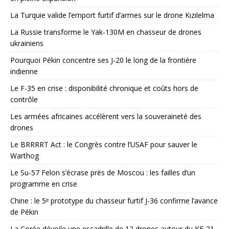
La Turquie valide l’emport furtif d’armes sur le drone Kızılelma
La Russie transforme le Yak-130M en chasseur de drones
ukrainiens
Pourquoi Pékin concentre ses J-20 le long de la frontière
indienne
Le F-35 en crise : disponibilité chronique et coûts hors de
contrôle
Les armées africaines accélèrent vers la souveraineté des
drones
Le BRRRRT Act : le Congrès contre l’USAF pour sauver le
Warthog
Le Su-57 Felon s’écrase près de Moscou : les failles d’un
programme en crise
Chine : le 5ᵉ prototype du chasseur furtif J-36 confirme l’avance
de Pékin
La Corée dévoile une escadrille de 12 drones autour du KF-21