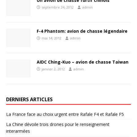
Un avion de chasse furtif chinois
septembre 24, 2012
admin
F-4 Phantom: avion de chasse légendaire
mai 14, 2012
admin
AIDC Ching-Kuo – avion de chasse Taiwan
janvier 2, 2012
admin
DERNIERS ARTICLES
La France face au choix urgent entre Rafale F4 et Rafale F5
La Chine dévoile trois drones pour le renseignement
interarmées