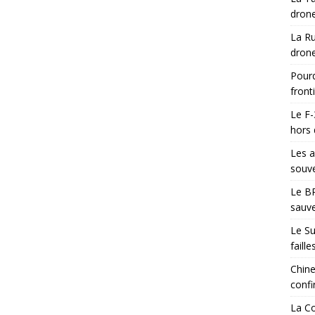
drone
La Ru
drone
Pourq
front
Le F-
hors 
Les a
souve
Le BR
sauve
Le Su
faill
Chine
confi
La Co