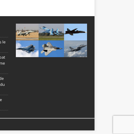
s le
bat
ème
de
ndu
le