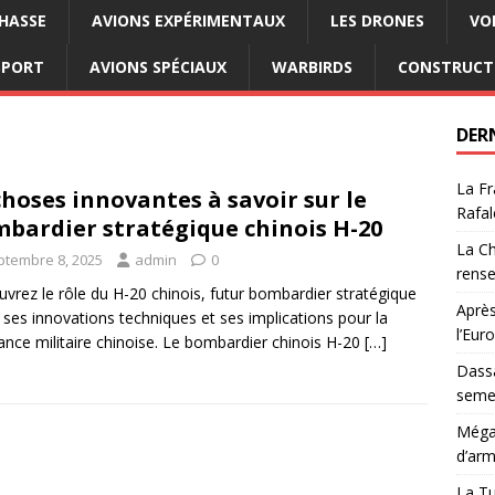
CHASSE
AVIONS EXPÉRIMENTAUX
LES DRONES
VO
SPORT
AVIONS SPÉCIAUX
WARBIRDS
CONSTRUCT
DER
La Fr
choses innovantes à savoir sur le
Rafal
bardier stratégique chinois H-20
La Ch
ptembre 8, 2025
admin
0
rens
vrez le rôle du H-20 chinois, futur bombardier stratégique
Après
f, ses innovations techniques et ses implications pour la
l’Eur
ance militaire chinoise. Le bombardier chinois H-20
[…]
Dassa
semes
Méga-
d’arm
La Tu