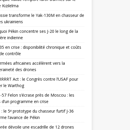
 Kızılelma
ssie transforme le Yak-130M en chasseur de
s ukrainiens
uoi Pékin concentre ses J-20 le long de la
ière indienne
35 en crise : disponibilité chronique et coûts
de contrôle
rmées africaines accélèrent vers la
raineté des drones
RRRT Act : le Congrès contre l’USAF pour
r le Warthog
-57 Felon s’écrase près de Moscou : les
es d’un programme en crise
 : le 5ᵉ prototype du chasseur furtif J-36
rme l’avance de Pékin
rée dévoile une escadrille de 12 drones