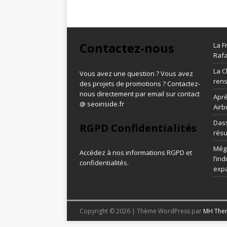
Contactez-nous
La F
Rafa
La C
Vous avez une question ? Vous avez
ren
des projets de promotions ? Contactez-
nous directement par email sur contact
Aprè
@ seoinside.fr
Airb
Dass
RGPD Confidentialités
résu
Méga
Accédez à nos informations
RGPD et
l’in
confidentialités
.
exp
Copyright © 2026 | Thème WordPress par
MH The