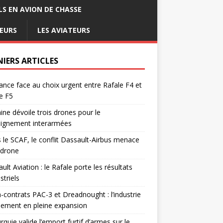
LS EN AVION DE CHASSE
EURS
LES AVIATEURS
NIERS ARTICLES
ance face au choix urgent entre Rafale F4 et
e F5
ine dévoile trois drones pour le
eignement interarmées
 le SCAF, le conflit Dassault-Airbus menace
odrone
ult Aviation : le Rafale porte les résultats
triels
contrats PAC-3 et Dreadnought : l’industrie
ement en pleine expansion
rquie valide l’emport furtif d’armes sur le