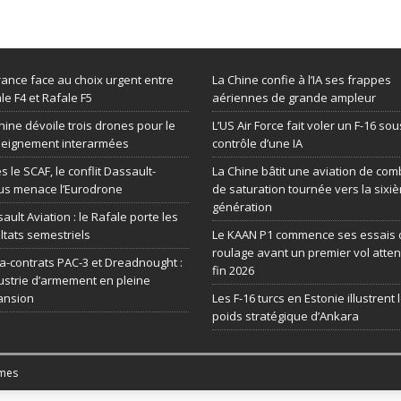
rance face au choix urgent entre
La Chine confie à l’IA ses frappes
le F4 et Rafale F5
aériennes de grande ampleur
hine dévoile trois drones pour le
L’US Air Force fait voler un F-16 sou
seignement interarmées
contrôle d’une IA
s le SCAF, le conflit Dassault-
La Chine bâtit une aviation de com
us menace l’Eurodrone
de saturation tournée vers la sixi
génération
ault Aviation : le Rafale porte les
ltats semestriels
Le KAAN P1 commence ses essais 
roulage avant un premier vol atte
-contrats PAC-3 et Dreadnought :
fin 2026
dustrie d’armement en pleine
ansion
Les F-16 turcs en Estonie illustrent 
poids stratégique d’Ankara
mes