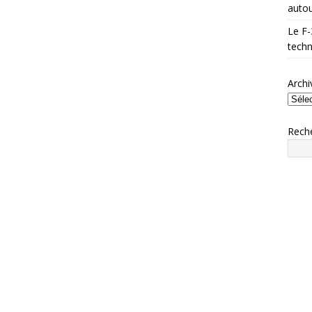
autou
Le F-
techn
Archi
Rech