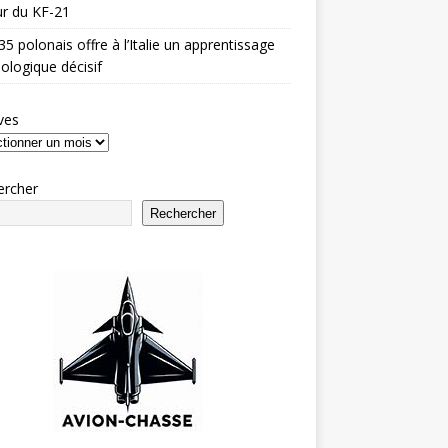
r du KF-21
35 polonais offre à l’Italie un apprentissage
ologique décisif
ves
ercher
Rechercher