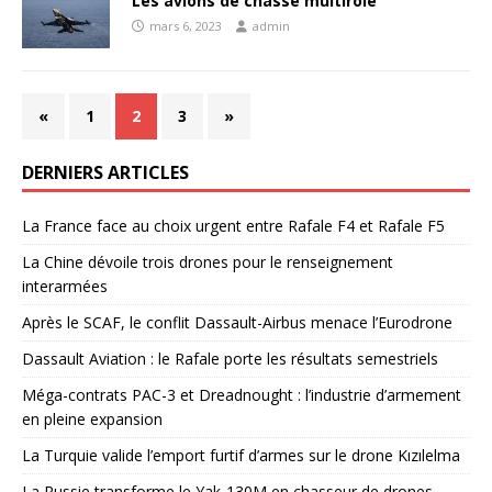
Les avions de chasse multirôle
mars 6, 2023
admin
«
1
2
3
»
DERNIERS ARTICLES
La France face au choix urgent entre Rafale F4 et Rafale F5
La Chine dévoile trois drones pour le renseignement
interarmées
Après le SCAF, le conflit Dassault-Airbus menace l’Eurodrone
Dassault Aviation : le Rafale porte les résultats semestriels
Méga-contrats PAC-3 et Dreadnought : l’industrie d’armement
en pleine expansion
La Turquie valide l’emport furtif d’armes sur le drone Kızılelma
La Russie transforme le Yak-130M en chasseur de drones